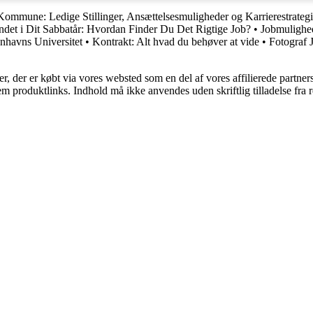
 Kommune: Ledige Stillinger, Ansættelsesmuligheder og Karrierestrategi
ndet i Dit Sabbatår: Hvordan Finder Du Det Rigtige Job?
•
Jobmulighed
nhavns Universitet
•
Kontrakt: Alt hvad du behøver at vide
•
Fotograf 
ter, der er købt via vores websted som en del af vores affilierede partne
m produktlinks. Indhold må ikke anvendes uden skriftlig tilladelse fra r