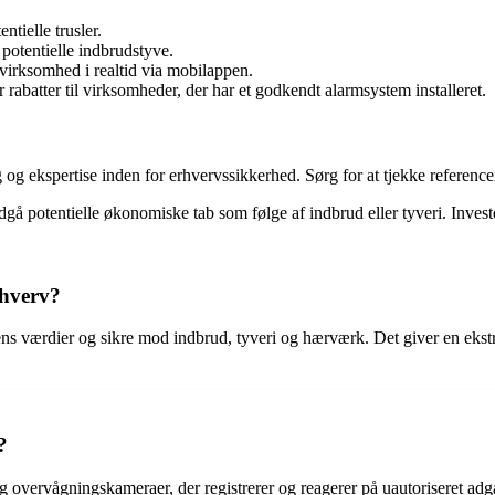
tielle trusler.
potentielle indbrudstyve.
irksomhed i realtid via mobilappen.
 rabatter til virksomheder, der har et godkendt alarmsystem installeret.
 og ekspertise inden for erhvervssikkerhed. Sørg for at tjekke referenc
å potentielle økonomiske tab som følge af indbrud eller tyveri. Investe
rhverv?
dens værdier og sikre mod indbrud, tyveri og hærværk. Det giver en eks
?
g overvågningskameraer, der registrerer og reagerer på uautoriseret adga