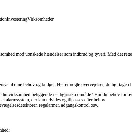
ion
Investering
Virksomheder
n virksomhed mod uønskede hændelser som indbrud og tyveri. Med det rett
rsys til dine behov og budget. Her er nogle overvejelser, du bør tage i 
r din virksomhed beliggende i et højrisiko område? Har du behov for 
 alarmsystem, der kan udvides og tilpasses efter behov.
evægelsesdetektorer, røgalarmer, adgangskontrol osv.
omhed: