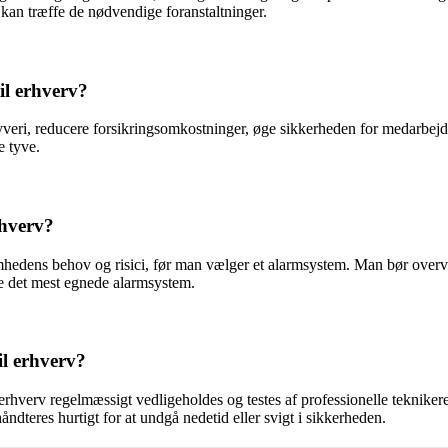
r kan træffe de nødvendige foranstaltninger.
il erhverv?
tyveri, reducere forsikringsomkostninger, øge sikkerheden for medarbejd
e tyve.
rhverv?
omhedens behov og risici, før man vælger et alarmsystem. Man bør overv
de det mest egnede alarmsystem.
il erhverv?
erhverv regelmæssigt vedligeholdes og testes af professionelle teknikere.
håndteres hurtigt for at undgå nedetid eller svigt i sikkerheden.