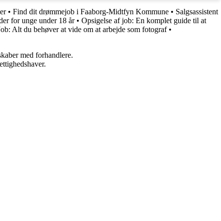
er
•
Find dit drømmejob i Faaborg-Midtfyn Kommune
•
Salgsassistent
er for unge under 18 år
•
Opsigelse af job: En komplet guide til at
Job: Alt du behøver at vide om at arbejde som fotograf
•
rskaber med forhandlere.
ettighedshaver.