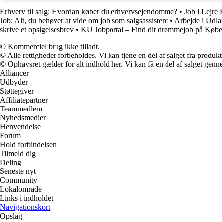
Erhverv til salg: Hvordan køber du erhvervsejendomme?
•
Job i Lejre
Job: Alt, du behøver at vide om job som salgsassistent
•
Arbejde i Udla
skrive et opsigelsesbrev
•
KU Jobportal – Find dit drømmejob på Købe
© Kommerciel brug ikke tilladt.
© Alle rettigheder forbeholdes. Vi kan tjene en del af salget fra produk
© Ophavsret gælder for alt indhold her. Vi kan få en del af salget genne
Alliancer
Udbyder
Støttegiver
Affiliatepartner
Teammedlem
Nyhedsmedier
Henvendelse
Forum
Hold forbindelsen
Tilmeld dig
Deling
Seneste nyt
Community
Lokalområde
Links i indholdet
Navigationskort
Opslag