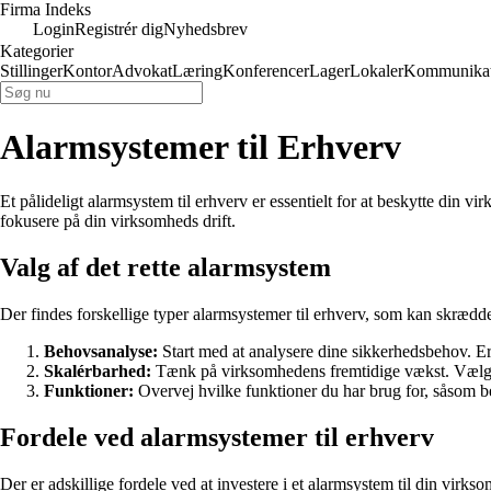
Firma Indeks
Login
Registrér dig
Nyhedsbrev
Kategorier
Stillinger
Kontor
Advokat
Læring
Konferencer
Lager
Lokaler
Kommunikat
Alarmsystemer til Erhverv
Et pålideligt alarmsystem til erhverv er essentielt for at beskytte di
fokusere på din virksomheds drift.
Valg af det rette alarmsystem
Der findes forskellige typer alarmsystemer til erhverv, som kan skrædde
Behovsanalyse:
Start med at analysere dine sikkerhedsbehov. E
Skalérbarhed:
Tænk på virksomhedens fremtidige vækst. Vælg et
Funktioner:
Overvej hvilke funktioner du har brug for, såsom b
Fordele ved alarmsystemer til erhverv
Der er adskillige fordele ved at investere i et alarmsystem til din virks