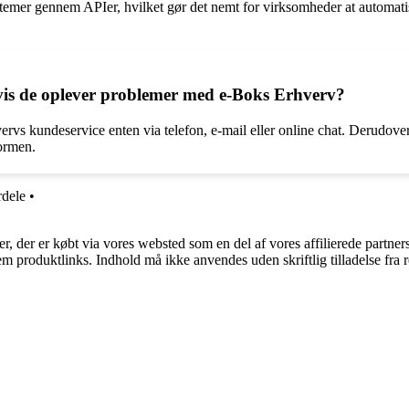
stemer gennem APIer, hvilket gør det nemt for virksomheder at automat
is de oplever problemer med e-Boks Erhverv?
rvs kundeservice enten via telefon, e-mail eller online chat. Derudove
formen.
rdele
•
ter, der er købt via vores websted som en del af vores affilierede partne
m produktlinks. Indhold må ikke anvendes uden skriftlig tilladelse fra r