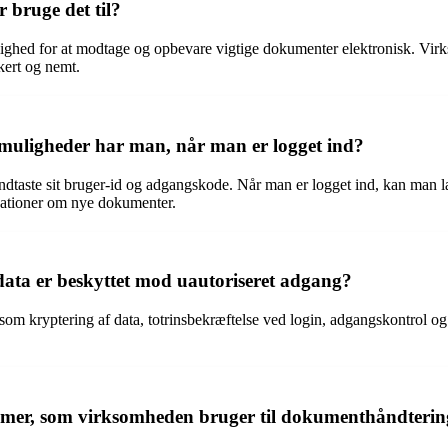
bruge det til?
lighed for at modtage og opbevare vigtige dokumenter elektronisk. Vir
kert og nemt.
muligheder har man, når man er logget ind?
dtaste sit bruger-id og adgangskode. Når man er logget ind, kan man l
kationer om nye dokumenter.
ata er beskyttet mod uautoriseret adgang?
om kryptering af data, totrinsbekræftelse ved login, adgangskontrol o
emer, som virksomheden bruger til dokumenthåndteri