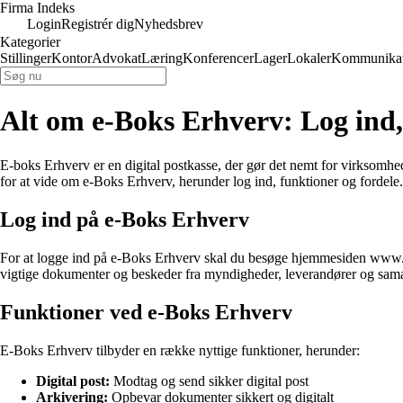
Firma Indeks
Login
Registrér dig
Nyhedsbrev
Kategorier
Stillinger
Kontor
Advokat
Læring
Konferencer
Lager
Lokaler
Kommunikat
Alt om e-Boks Erhverv: Log ind,
E-boks Erhverv er en digital postkasse, der gør det nemt for virksomh
for at vide om e-Boks Erhverv, herunder log ind, funktioner og fordele.
Log ind på e-Boks Erhverv
For at logge ind på e-Boks Erhverv skal du besøge hjemmesiden www.e-b
vigtige dokumenter og beskeder fra myndigheder, leverandører og sama
Funktioner ved e-Boks Erhverv
E-Boks Erhverv tilbyder en række nyttige funktioner, herunder:
Digital post:
Modtag og send sikker digital post
Arkivering:
Opbevar dokumenter sikkert og digitalt