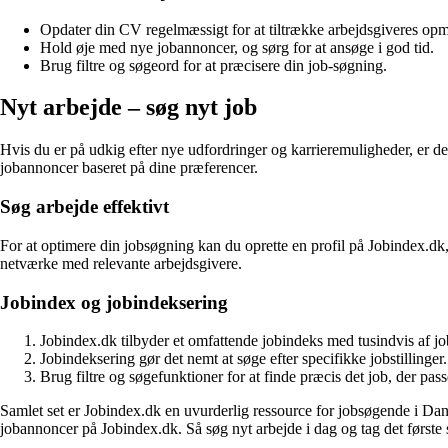
Opdater din CV regelmæssigt for at tiltrække arbejdsgiveres o
Hold øje med nye jobannoncer, og sørg for at ansøge i god tid.
Brug filtre og søgeord for at præcisere din job-søgning.
Nyt arbejde – søg nyt job
Hvis du er på udkig efter nye udfordringer og karrieremuligheder, er det
jobannoncer baseret på dine præferencer.
Søg arbejde effektivt
For at optimere din jobsøgning kan du oprette en profil på Jobindex.dk
netværke med relevante arbejdsgivere.
Jobindex og jobindeksering
Jobindex.dk tilbyder et omfattende jobindeks med tusindvis af j
Jobindeksering gør det nemt at søge efter specifikke jobstillinger.
Brug filtre og søgefunktioner for at finde præcis det job, der passe
Samlet set er Jobindex.dk en uvurderlig ressource for jobsøgende i Danma
jobannoncer på Jobindex.dk. Så søg nyt arbejde i dag og tag det først