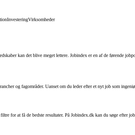
ion
Investering
Virksomheder
dskaber kan det blive meget lettere. Jobindex er en af de førende jobpo
ncher og fagområder. Uanset om du leder efter et nyt job som ingeniør, 
g filtre for at få de bedste resultater. På Jobindex.dk kan du søge efter j