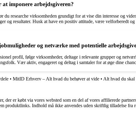
r at imponere arbejdsgiveren?
ør du researche virksomheden grundigt for at vise din interesse og viden
er og resultater. Husk at have en positiv attitude, være velforberedt og s
e jobmuligheder og netværke med potentielle arbejdsgiv
ionel profil, følge virksomheder, deltage i relevante grupper og netvær
ringsfolk. Vær aktiv, engageret og deltag i samtaler for at øge dine cha
rdele
•
MitID Erhverv – Alt hvad du behøver at vide
•
Alt hvad du skal
ter, der er købt via vores websted som en del af vores affilierede partne
m produktlinks. Indhold må ikke anvendes uden skriftlig tilladelse fra r