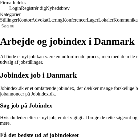
Firma Indeks
Login
Registrér dig
Nyhedsbrev
Kategorier
Stillinger
Kontor
Advokat
Læring
Konferencer
Lager
Lokaler
Kommunikat
Arbejde og jobindex i Danmark
At finde et nyt job kan være en udfordrende proces, men med de rette re
udvalg af jobstillinger.
Jobindex job i Danmark
Jobindex.dk er et omfattende jobindex, der dækker mange forskellige bra
jobannoncer på Jobindex.dk.
Søg job på Jobindex
Hvis du leder efter et nyt job, er det vigtigt at bruge de rette søgeord o
mere.
Få det bedste ud af jobindekset