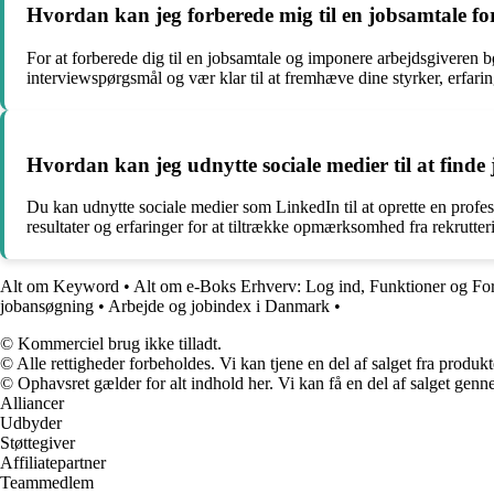
Hvordan kan jeg forberede mig til en jobsamtale fo
For at forberede dig til en jobsamtale og imponere arbejdsgiveren b
interviewspørgsmål og vær klar til at fremhæve dine styrker, erfaring
Hvordan kan jeg udnytte sociale medier til at find
Du kan udnytte sociale medier som LinkedIn til at oprette en profess
resultater og erfaringer for at tiltrække opmærksomhed fra rekrutte
Alt om Keyword
•
Alt om e-Boks Erhverv: Log ind, Funktioner og Fo
jobansøgning
•
Arbejde og jobindex i Danmark
•
© Kommerciel brug ikke tilladt.
© Alle rettigheder forbeholdes. Vi kan tjene en del af salget fra produk
© Ophavsret gælder for alt indhold her. Vi kan få en del af salget genne
Alliancer
Udbyder
Støttegiver
Affiliatepartner
Teammedlem