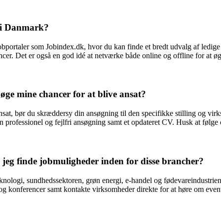
r i Danmark?
bportaler som Jobindex.dk, hvor du kan finde et bredt udvalg af ledige 
cer. Det er også en god idé at netværke både online og offline for at øge
ge mine chancer for at blive ansat?
nsat, bør du skræddersy din ansøgning til den specifikke stilling og v
e en professionel og fejlfri ansøgning samt et opdateret CV. Husk at følg
jeg finde jobmuligheder inden for disse brancher?
eknologi, sundhedssektoren, grøn energi, e-handel og fødevareindustrie
og konferencer samt kontakte virksomheder direkte for at høre om eventue