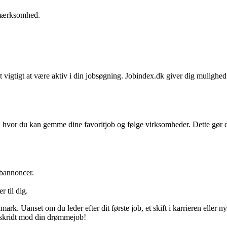
pmærksomhed.
 vigtigt at være aktiv i din jobsøgning. Jobindex.dk giver dig mulighed 
, hvor du kan gemme dine favoritjob og følge virksomheder. Dette gør d
obannoncer.
r til dig.
rk. Uanset om du leder efter dit første job, et skift i karrieren eller 
e skridt mod din drømmejob!