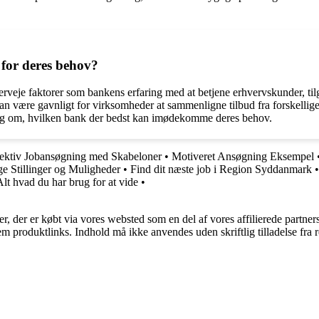
for deres behov?
veje faktorer som bankens erfaring med at betjene erhvervskunder, tilg
være gavnligt for virksomheder at sammenligne tilbud fra forskellige 
ning om, hvilken bank der bedst kan imødekomme deres behov.
ffektiv Jobansøgning med Skabeloner
•
Motiveret Ansøgning Eksempel
 Stillinger og Muligheder
•
Find dit næste job i Region Syddanmark
lt hvad du har brug for at vide
•
ter, der er købt via vores websted som en del af vores affilierede partne
m produktlinks. Indhold må ikke anvendes uden skriftlig tilladelse fra r