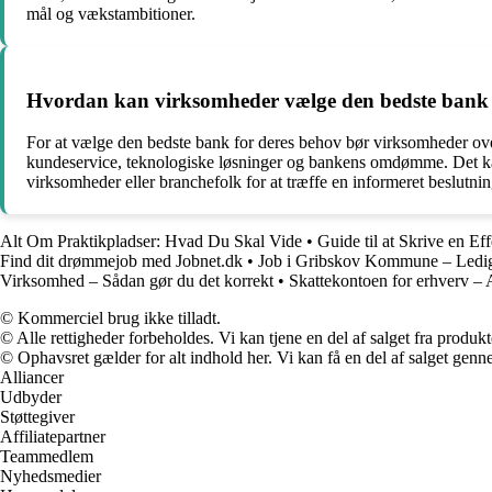
mål og vækstambitioner.
Hvordan kan virksomheder vælge den bedste bank 
For at vælge den bedste bank for deres behov bør virksomheder over
kundeservice, teknologiske løsninger og bankens omdømme. Det kan 
virksomheder eller branchefolk for at træffe en informeret beslut
Alt Om Praktikpladser: Hvad Du Skal Vide
•
Guide til at Skrive en E
Find dit drømmejob med Jobnet.dk
•
Job i Gribskov Kommune – Ledige
Virksomhed – Sådan gør du det korrekt
•
Skattekontoen for erhverv – A
© Kommerciel brug ikke tilladt.
© Alle rettigheder forbeholdes. Vi kan tjene en del af salget fra produk
© Ophavsret gælder for alt indhold her. Vi kan få en del af salget genne
Alliancer
Udbyder
Støttegiver
Affiliatepartner
Teammedlem
Nyhedsmedier