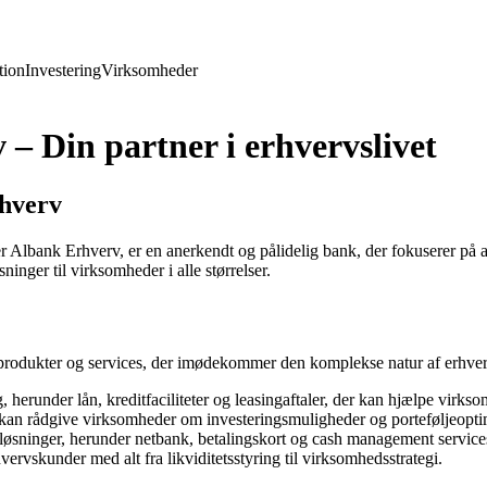
ion
Investering
Virksomheder
 Din partner i erhvervslivet
rhverv
Albank Erhverv, er en anerkendt og pålidelig bank, der fokuserer på 
inger til virksomheder i alle størrelser.
produkter og services, der imødekommer den komplekse natur af erhvervsl
, herunder lån, kreditfaciliteter og leasingaftaler, der kan hjælpe virk
kan rådgive virksomheder om investeringsmuligheder og porteføljeopti
sløsninger, herunder netbank, betalingskort og cash management service
vervskunder med alt fra likviditetsstyring til virksomhedsstrategi.