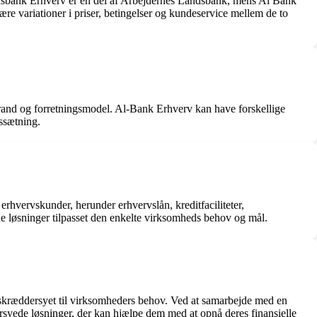
ndsbank Erhverv er en del af Arbejdernes Landsbank, mens Al Bank
re variationer i priser, betingelser og kundeservice mellem de to
rand og forretningsmodel. Al-Bank Erhverv kan have forskellige
issætning.
rhvervskunder, herunder erhvervslån, kreditfaciliteter,
ede løsninger tilpasset den enkelte virksomheds behov og mål.
er skræddersyet til virksomheders behov. Ved at samarbejde med en
rsyede løsninger, der kan hjælpe dem med at opnå deres finansielle