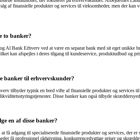
ielle institutioner, der fokuserer på erhvervskunder. Arbejdernes La
lg af finansielle produkter og services til virksomheder, men der kan væ
e to banker?
og Al Bank Erhverv ved at være en separat bank med sit eget unikke b
lket kan afspejles i deres tilgang til kundeservice, produktudbud og pr
sse banker til erhvervskunder?
ilbyder typisk en bred vifte af finansielle produkter og services til e
 likviditetsstyringstjenester. Disse banker kan også tilbyde skræddersy
ge en af disse banker?
at få adgang til specialiserede finansielle produkter og services, der 
eder få professionel rådgivning, konkurrencedygtige priser og skrædde