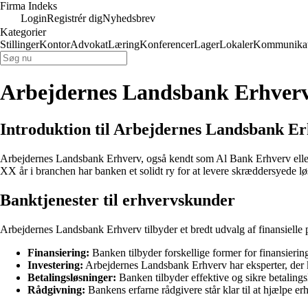
Firma Indeks
Login
Registrér dig
Nyhedsbrev
Kategorier
Stillinger
Kontor
Advokat
Læring
Konferencer
Lager
Lokaler
Kommunikat
Arbejdernes Landsbank Erhverv –
Introduktion til Arbejdernes Landsbank E
Arbejdernes Landsbank Erhverv, også kendt som Al Bank Erhverv eller 
XX år i branchen har banken et solidt ry for at levere skræddersyede løsn
Banktjenester til erhvervskunder
Arbejdernes Landsbank Erhverv tilbyder et bredt udvalg af finansielle 
Finansiering:
Banken tilbyder forskellige former for finansiering
Investering:
Arbejdernes Landsbank Erhverv har eksperter, der 
Betalingsløsninger:
Banken tilbyder effektive og sikre betaling
Rådgivning:
Bankens erfarne rådgivere står klar til at hjælpe erh