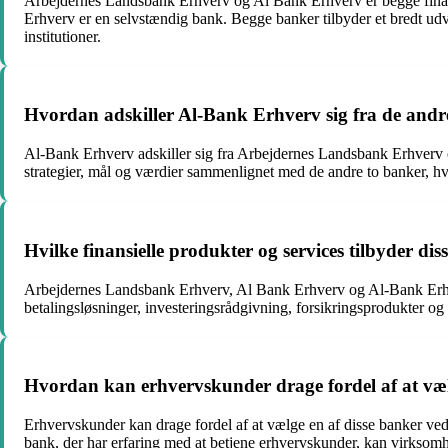
Arbejdernes Landsbank Erhverv og Al Bank Erhverv er begge finans
Erhverv er en selvstændig bank. Begge banker tilbyder et bredt udva
institutioner.
Hvordan adskiller Al-Bank Erhverv sig fra de andr
Al-Bank Erhverv adskiller sig fra Arbejdernes Landsbank Erhverv 
strategier, mål og værdier sammenlignet med de andre to banker, hvi
Hvilke finansielle produkter og services tilbyder di
Arbejdernes Landsbank Erhverv, Al Bank Erhverv og Al-Bank Erhverv t
betalingsløsninger, investeringsrådgivning, forsikringsprodukter og
Hvordan kan erhvervskunder drage fordel af at væl
Erhvervskunder kan drage fordel af at vælge en af disse banker ved 
bank, der har erfaring med at betjene erhvervskunder, kan virksomh