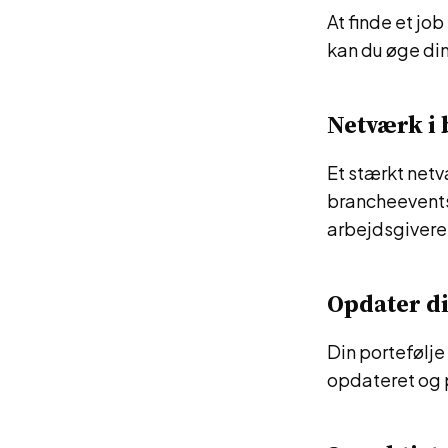
At finde et jo
kan du øge din
Netværk i
Et stærkt netv
brancheevents
arbejdsgivere
Opdater di
Din portefølje
opdateret og 