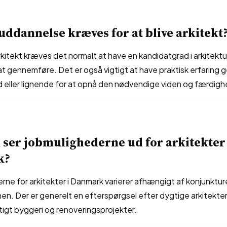
uddannelse kræves for at blive arkitekt
arkitekt kræves det normalt at have en kandidatgrad i arkitektu
at gennemføre. Det er også vigtigt at have praktisk erfaring
d eller lignende for at opnå den nødvendige viden og færdigh
ser jobmulighederne ud for arkitekter 
k?
ne for arkitekter i Danmark varierer afhængigt af konjunkture
n. Der er generelt en efterspørgsel efter dygtige arkitekter
igt byggeri og renoveringsprojekter.