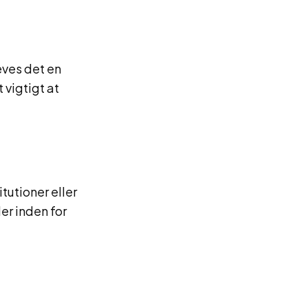
æves det en
 vigtigt at
tutioner eller
r inden for