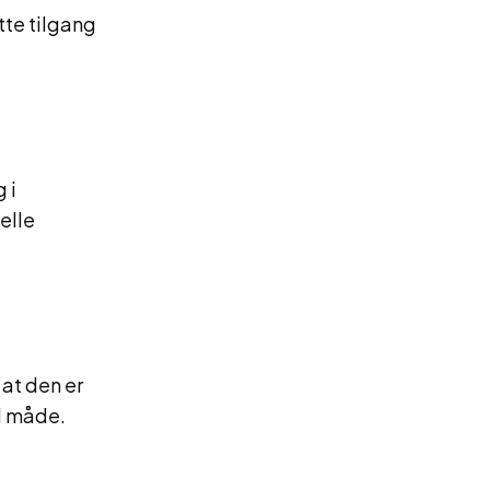
tte tilgang
 i
elle
 at den er
l måde.