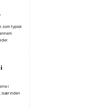
?
r, som typisk
 gennem
eder.
i
rne i
, især inden