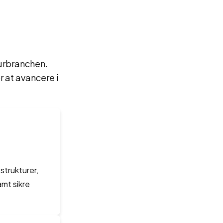
turbranchen.
r at avancere i
strukturer,
mt sikre