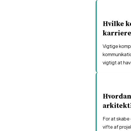
Hvilke k
karriere
Vigtige kompe
kommunikation
vigtigt at ha
Hvordan
arkitekt
For at skabe 
vifte af proj