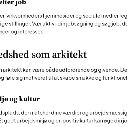
efter job
ler, virksomheders hjemmesider og sociale medier re
e stillinger. Vær aktiv i din jobsøgning og søg job, de
cer og interesser.
redshed som arkitekt
 arkitekt kan være både udfordrende og givende. Det 
b og føle sig motiveret til at skabe smukke og funktione
jø og kultur
dsplads, der matcher dine værdier og arbejdsmæssi
t godt arbejdsmiljø og en positiv kultur kan øge din 