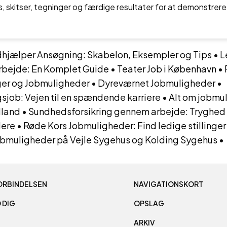
, skitser, tegninger og færdige resultater for at demonstrere
ælper Ansøgning: Skabelon, Eksempler og Tips
•
L
Arbejde: En Komplet Guide
•
Teater Job i København
•
nger og Jobmuligheder
•
Dyreværnet Jobmuligheder
•
sjob: Vejen til en spændende karriere
•
Alt om jobmul
lland
•
Sundhedsforsikring gennem arbejde: Tryghed
dere
•
Røde Kors Jobmuligheder: Find ledige stillinger
bmuligheder på Vejle Sygehus og Kolding Sygehus
•
ORBINDELSEN
NAVIGATIONSKORT
 DIG
OPSLAG
ARKIV