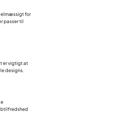
gelmæssigt for
r passer til
er vigtigt at
lle designs.
ge
jobtilfredshed