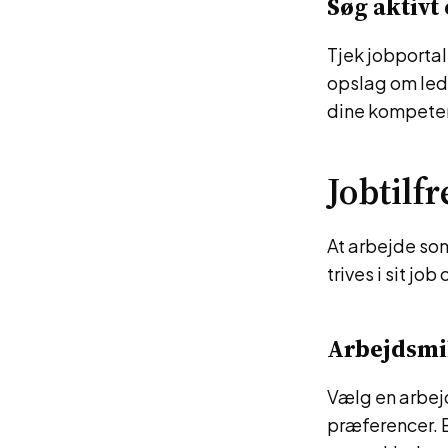
Søg aktivt 
Tjek jobporta
opslag om ledig
dine kompeten
Jobtilf
At arbejde som
trives i sit jo
Arbejdsmil
Vælg en arbej
præferencer. E