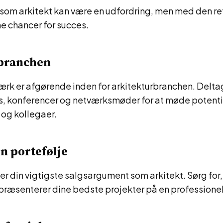
b som arkitekt kan være en udfordring, men med den re
e chancer for succes.
 branchen
ærk er afgørende inden for arkitekturbranchen. Deltag
, konferencer og netværksmøder for at møde potenti
 og kollegaer.
n portefølje
 er din vigtigste salgsargument som arkitekt. Sørg for,
præsenterer dine bedste projekter på en professione