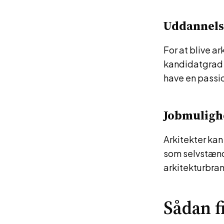
Uddannelse
For at blive a
kandidatgrad i
have en passio
Jobmulighe
Arkitekter kan 
som selvstænd
arkitekturbra
Sådan f