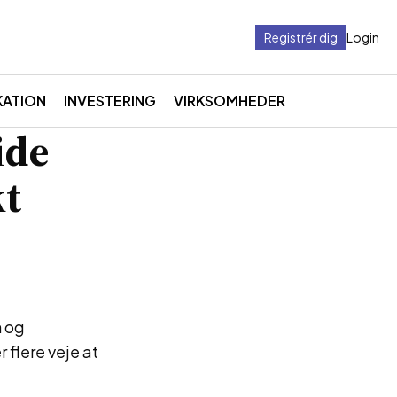
Registrér dig
Login
ATION
INVESTERING
VIRKSOMHEDER
ide
kt
n og
 flere veje at