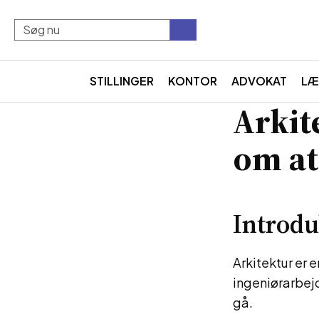
STILLINGER
KONTOR
ADVOKAT
LÆ
Arkite
om at
Introdu
Arkitektur er 
ingeniørarbejd
gå.