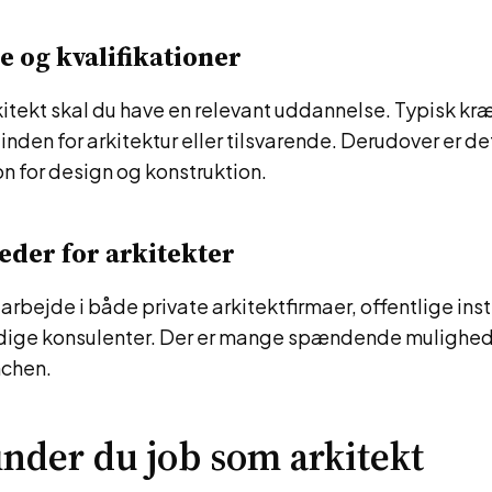
 og kvalifikationer
rkitekt skal du have en relevant uddannelse. Typisk kr
nden for arkitektur eller tilsvarende. Derudover er det
n for design og konstruktion.
der for arkitekter
arbejde i både private arkitektfirmaer, offentlige insti
ige konsulenter. Der er mange spændende mulighede
nchen.
inder du job som arkitekt