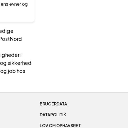
 ens evner og
edige
PostNord
igheder i
 og sikkerhed
 og job hos
BRUGERDATA
DATAPOLITIK
LOV OM OPHAVSRET