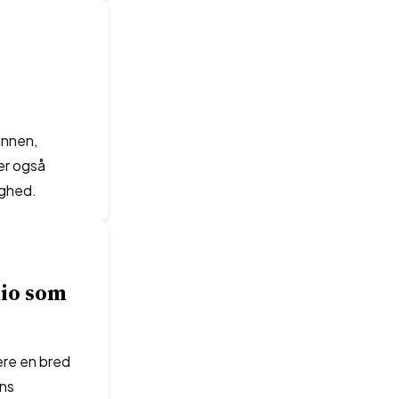
unnen,
er også
ighed.
lio som
ere en bred
ens