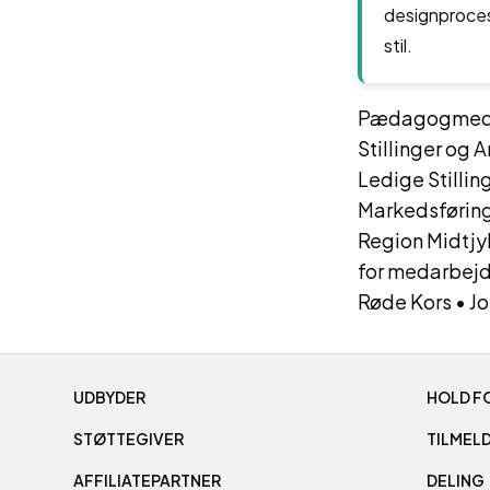
designproces
stil.
Pædagogmedhj
Stillinger og 
Ledige Stilli
Markedsføring
Region Midtjy
for medarbej
Røde Kors
•
Jo
UDBYDER
HOLD F
STØTTEGIVER
TILMELD
AFFILIATEPARTNER
DELING