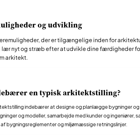
uligheder og udvikling
eremuligheder, der er tilgængelige inden for arkitek
 lær nyt og stræb efter at udvikle dine færdigheder fo
om arkitekt.
ebærer en typisk arkitektstilling?
itektstilling indebærer at designe og planlægge bygninger og 
gninger og modeller, samarbejde med kunder og ingeniører, sa
 af bygningsreglementer og miljømæssige retningslinjer.