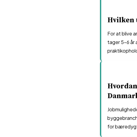
Hvilken 
For at blive 
tager 5-6 år 
praktikophol
Hvordan 
Danmar
Jobmuligheder
byggebranche
for bæredygt