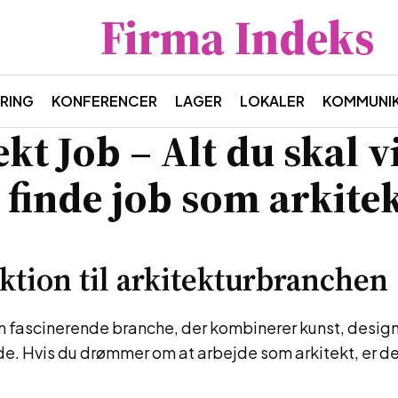
Firma Indeks
RING
KONFERENCER
LAGER
LOKALER
KOMMUNIK
kt Job – Alt du skal v
 finde job som arkite
ktion til arkitekturbranchen
en fascinerende branche, der kombinerer kunst, desig
e. Hvis du drømmer om at arbejde som arkitekt, er der