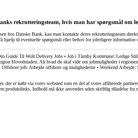
 rekrutteringsteam, hvis man har spørgsmål om ledig
ssen hos Danske Bank, kan man kontakte deres rekrutteringsteam direk
 få hjælp til eventuelle spørgsmål eller behov for yderligere informat
in Guide Til Wolt Delivery Jobs
•
Job i Tårnby Kommune: Ledige Still
egion Hovedstaden: Alt hvad du skal vide om jobmuligheder i regionen
•
Offshore job: Arbejde offshore og mulighederne
•
Weekend Arbejde: 
ter, der er købt via vores websted som en del af vores affilierede partne
m produktlinks. Indhold må ikke anvendes uden skriftlig tilladelse fra r