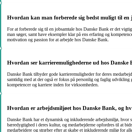
Hvordan kan man forberede sig bedst muligt til e
For at forberede sig til en jobsamtale hos Danske Bank er det vigtigt
man søger, samt have eksempler klar på ens erfaring og kompetencer,
motivation og passion for at arbejde hos Danske Bank.
Hvordan ser karrieremulighederne ud hos Danske B
Danske Bank tilbyder gode karrieremuligheder for deres medarbejdere
samtidig med at der også er fokus på personlig og faglig udviklin
kompetencer og karriere inden for virksomheden.
Hvordan er arbejdsmiljøet hos Danske Bank, og hvi
Danske Bank har et dynamisk og inkluderende arbejdsmiljø, hvor sa
bæredygtighed i deres kultur, og medarbejderne opfordres til at bidr
medarbejdere og stræber efter at skabe et inkluderende miljø for all