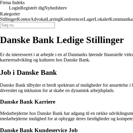
Firma Indeks
Login
Registrér dig
Nyhedsbrev
Kategorier
Stillinger
Kontor
Advokat
Læring
Konferencer
Lager
Lokaler
Kommunikat
Danske Bank Ledige Stillinger
Er du interesseret i at arbejde i en af Danmarks førende finansielle v
karriereudvikling og kulturen hos Danske Bank.
Job i Danske Bank
Danske Bank tilbyder et bredt spektrum af muligheder for ansættelse i h
diversitet og inklusion for at skabe en dynamisk arbejdsplads.
Danske Bank Karriere
Medarbejderne hos Danske Bank har adgang til en række udviklingsmulig
medarbejderne mulighed for at opbygge deres færdigheder og kompete
Danske Bank Kundeservice Job