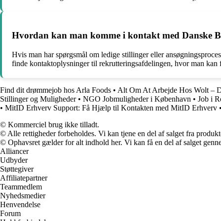
Hvordan kan man komme i kontakt med Danske Banks
Hvis man har spørgsmål om ledige stillinger eller ansøgningsproce
finde kontaktoplysninger til rekrutteringsafdelingen, hvor man kan
Find dit drømmejob hos Arla Foods
•
Alt Om At Arbejde Hos Wolt – D
Stillinger og Muligheder
•
NGO Jobmuligheder i København
•
Job i R
•
MitID Erhverv Support: Få Hjælp til Kontakten med MitID Erhverv
© Kommerciel brug ikke tilladt.
© Alle rettigheder forbeholdes. Vi kan tjene en del af salget fra produk
© Ophavsret gælder for alt indhold her. Vi kan få en del af salget genne
Alliancer
Udbyder
Støttegiver
Affiliatepartner
Teammedlem
Nyhedsmedier
Henvendelse
Forum