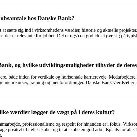
n jobsamtale hos Danske Bank?
 at sætte sig ind i virksomhedens værdier, historie og aktuelle projekter
 der er relevante for jobbet. Det er også en god idé at øve sig på typi
ank, og hvilke udviklingsmuligheder tilbyder de dere
, både inden for vertikale og horisontale karriereveje. Medarbejdere ha
g gennem kurser, træning og mentorordninger. Danske Bank værdsætter m
lke værdier lægger de vægt på i deres kultur?
marbejde, professionalisme og respekt for hinanden er i fokus. Virkso
age positivt til fællesskabet og til at skabe en god arbejdsplads for all
e.