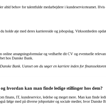
r altid behov for talentfulde medarbejdere i kundeserviceteamet. Hvis d
an du holde øje med deres karriereside og jobopslag. Virksomheden opdate
 en online ansøgningsformular og vedhæfte dit CV og eventuelle relev
obbet hos Danske Bank.
s Danske Bank. Uanset om du søger en karriere inden for finanssektoren
, og hvordan kan man finde ledige stillinger hos dem?
som finans, IT, kundeservice, ledelse og meget mere. Man kan finde ledi
å følge med på diverse jobportaler og sociale medier, hvor Danske Bank