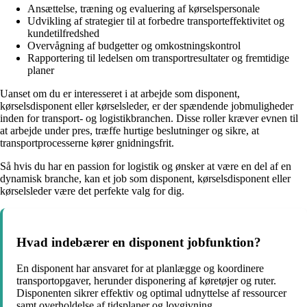
Ansættelse, træning og evaluering af kørselspersonale
Udvikling af strategier til at forbedre transporteffektivitet og
kundetilfredshed
Overvågning af budgetter og omkostningskontrol
Rapportering til ledelsen om transportresultater og fremtidige
planer
Uanset om du er interesseret i at arbejde som disponent,
kørselsdisponent eller kørselsleder, er der spændende jobmuligheder
inden for transport- og logistikbranchen. Disse roller kræver evnen til
at arbejde under pres, træffe hurtige beslutninger og sikre, at
transportprocesserne kører gnidningsfrit.
Så hvis du har en passion for logistik og ønsker at være en del af en
dynamisk branche, kan et job som disponent, kørselsdisponent eller
kørselsleder være det perfekte valg for dig.
Hvad indebærer en disponent jobfunktion?
En disponent har ansvaret for at planlægge og koordinere
transportopgaver, herunder disponering af køretøjer og ruter.
Disponenten sikrer effektiv og optimal udnyttelse af ressourcer
samt overholdelse af tidsplaner og lovgivning.