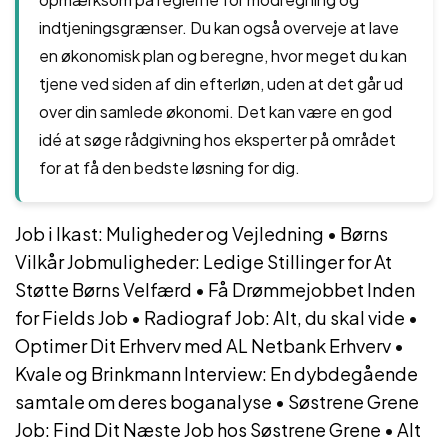
indtjeningsgrænser. Du kan også overveje at lave
en økonomisk plan og beregne, hvor meget du kan
tjene ved siden af din efterløn, uden at det går ud
over din samlede økonomi. Det kan være en god
idé at søge rådgivning hos eksperter på området
for at få den bedste løsning for dig.
Job i Ikast: Muligheder og Vejledning
•
Børns
Vilkår Jobmuligheder: Ledige Stillinger for At
Støtte Børns Velfærd
•
Få Drømmejobbet Inden
for Fields Job
•
Radiograf Job: Alt, du skal vide
•
Optimer Dit Erhverv med AL Netbank Erhverv
•
Kvale og Brinkmann Interview: En dybdegående
samtale om deres boganalyse
•
Søstrene Grene
Job: Find Dit Næste Job hos Søstrene Grene
•
Alt