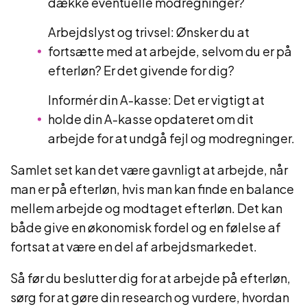
dække eventuelle modregninger?
Arbejdslyst og trivsel: Ønsker du at
fortsætte med at arbejde, selvom du er på
efterløn? Er det givende for dig?
Informér din A-kasse: Det er vigtigt at
holde din A-kasse opdateret om dit
arbejde for at undgå fejl og modregninger.
Samlet set kan det være gavnligt at arbejde, når
man er på efterløn, hvis man kan finde en balance
mellem arbejde og modtaget efterløn. Det kan
både give en økonomisk fordel og en følelse af
fortsat at være en del af arbejdsmarkedet.
Så før du beslutter dig for at arbejde på efterløn,
sørg for at gøre din research og vurdere, hvordan