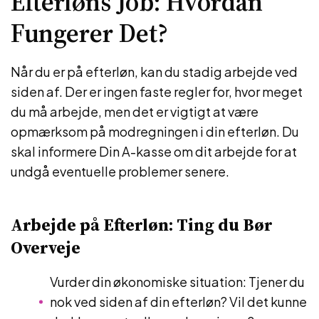
Efterløns Job: Hvordan
Fungerer Det?
Når du er på efterløn, kan du stadig arbejde ved
siden af. Der er ingen faste regler for, hvor meget
du må arbejde, men det er vigtigt at være
opmærksom på modregningen i din efterløn. Du
skal informere Din A-kasse om dit arbejde for at
undgå eventuelle problemer senere.
Arbejde på Efterløn: Ting du Bør
Overveje
Vurder din økonomiske situation: Tjener du
nok ved siden af din efterløn? Vil det kunne