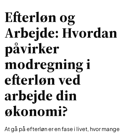
Efterløn og
Arbejde: Hvordan
påvirker
modregning i
efterløn ved
arbejde din
økonomi?
At gå på efterløn er en fase i livet, hvor mange