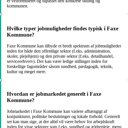
er velformuleret og tilpasset den konkrete stilling og
kommunen.
Hvilke typer jobmuligheder findes typisk i Faxe
Kommune?
Faxe Kommune kan tilbyde et bredt spektrum af jobmuligheder
inden for både den offentlige sektor (f.eks. administration,
skoler, plejehjem) og den private sektor (f.eks. detailhandel,
serviceerhverv). Der kan være ledige stillinger inden for
forskellige fagområder såsom sundhed, pædagogik, teknik,
kultur og meget mere.
Hvordan er jobmarkedet generelt i Faxe
Kommune?
Jobmarkedet i Faxe Kommune kan variere afhængigt af
konjunkturer, politiske beslutninger og lokale forhold. Generelt
set kan man sige, at der altid vil være behov for arbejdskraft
inden for visse sektorer som f.eks. sundhed og ældrepleje, mens