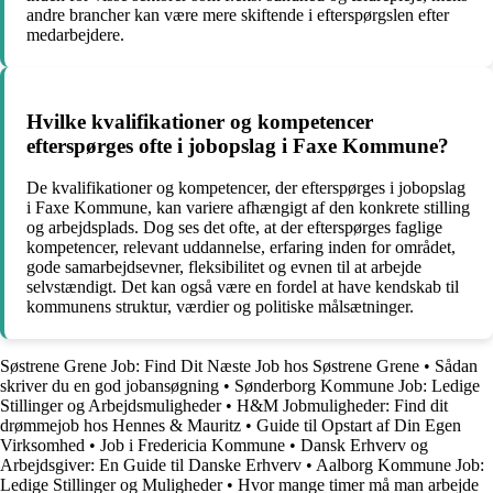
andre brancher kan være mere skiftende i efterspørgslen efter
medarbejdere.
Hvilke kvalifikationer og kompetencer
efterspørges ofte i jobopslag i Faxe Kommune?
De kvalifikationer og kompetencer, der efterspørges i jobopslag
i Faxe Kommune, kan variere afhængigt af den konkrete stilling
og arbejdsplads. Dog ses det ofte, at der efterspørges faglige
kompetencer, relevant uddannelse, erfaring inden for området,
gode samarbejdsevner, fleksibilitet og evnen til at arbejde
selvstændigt. Det kan også være en fordel at have kendskab til
kommunens struktur, værdier og politiske målsætninger.
Søstrene Grene Job: Find Dit Næste Job hos Søstrene Grene
•
Sådan
skriver du en god jobansøgning
•
Sønderborg Kommune Job: Ledige
Stillinger og Arbejdsmuligheder
•
H&M Jobmuligheder: Find dit
drømmejob hos Hennes & Mauritz
•
Guide til Opstart af Din Egen
Virksomhed
•
Job i Fredericia Kommune
•
Dansk Erhverv og
Arbejdsgiver: En Guide til Danske Erhverv
•
Aalborg Kommune Job:
Ledige Stillinger og Muligheder
•
Hvor mange timer må man arbejde