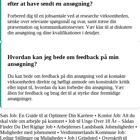
efter at have sendt en ansøgning?
Forbered dig til en jobsamtale ved at researche virksomheden,
tænke over relevante spørgsmål og svar, samt træne din
præsentation og kommunikationsevner. Vær klar til at diskutere
din ansøgning og dine kvalifikationer i detaljer.
Hvordan kan jeg bede om feedback på min
ansøgning?
Du kan bede om feedback på din ansøgning ved at kontakte
virksomheden direkte og høfligt anmode om konstruktiv kritik
eller input til, hvordan du kan forbedre din ansøgning. Vær
åben for feedback og brug det til at styrke dine fremtidige
ansøgninger.
Sats Job: En Guide til at Optimere Din Karriere
•
Kontor Job: Alt du
skal vide om arbejde på kontoret
•
Job til Unge Over 18 År – Sådan
Finder Du Det Rigtige Job
•
Arbejdernes Landsbank Jobmuligheder
•
Muligheder med jobmoment
•
Vesthimmerlands Kommune Job:
Ledige Stillinger og Muligheder
•
Job i Grindsted
•
Overskrift til