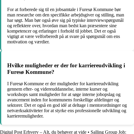
For at forberede sig til en jobsamtale i Furesø Kommune bør
man researche om den specifikke arbejdsgiver og stilling, man
har søgt. Man bør også øve sig på typiske interviewspørgsmål
og reflektere over, hvordan man bedst kan præsentere sine
kompetencer og erfaringer i forhold til jobbet. Det er også
vigtigt at være velforberedt på at svare på spørgsmål om ens
motivation og værdier.
Hvilke muligheder er der for karriereudvikling i
Furesø Kommune?
I Furesø Kommune er der muligheder for karriereudvikling
gennem efter- og videreuddannelse, interne kurser og
workshops samt muligheder for at søge interne jobopslag og
avancement inden for kommunens forskellige afdelinger og
sektorer. Det er også en god idé at deltage i mentorordninger og
netværksaktiviteter for at styrke ens professionelle udvikling og
karrieremuligheder.
Digital Post Erhverv – Alt, du behøver at vide
•
Salling Group Job: