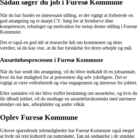
Sådan søger du job i Furesø Kommune
Når du har fundet en interessant stilling, er det vigtigt at forberede en
god ansøgning og et skarpt CV. Sørg for at fremhæve dine
kompetencer, erfaringer og motivation for netop denne stilling i Furesø
Kommune.
Det er også en god idé at researche lidt om kommunen og dens
værdier, så du kan vise, at du har forståelse for deres arbejde og mål.
Ansættelsesprocessen i Furesø Kommune
Når du har sendt din ansøgning, vil du blive indkaldt til en jobsamtale,
hvor du har mulighed for at præsentere dig selv yderligere. Det er
vigtigt at være velforberedt og vise engagement og interesse for jobbet.
Efter samtalen vil der blive truffet beslutning om ansættelse, og hvis du
får tilbudt jobbet, vil du modtage en ansættelseskontrakt med nærmere
detaljer om løn, arbejdstider og andre vilkår.
Oplev Furesø Kommune
Udover spændende jobmuligheder har Furesø Kommune også meget
at byde på rent kulturelt og naturskønt. Tag på opdagelse i de smukke