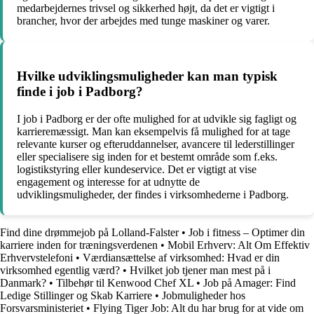
medarbejdernes trivsel og sikkerhed højt, da det er vigtigt i
brancher, hvor der arbejdes med tunge maskiner og varer.
Hvilke udviklingsmuligheder kan man typisk
finde i job i Padborg?
I job i Padborg er der ofte mulighed for at udvikle sig fagligt og
karrieremæssigt. Man kan eksempelvis få mulighed for at tage
relevante kurser og efteruddannelser, avancere til lederstillinger
eller specialisere sig inden for et bestemt område som f.eks.
logistikstyring eller kundeservice. Det er vigtigt at vise
engagement og interesse for at udnytte de
udviklingsmuligheder, der findes i virksomhederne i Padborg.
Find dine drømmejob på Lolland-Falster
•
Job i fitness – Optimer din
karriere inden for træningsverdenen
•
Mobil Erhverv: Alt Om Effektiv
Erhvervstelefoni
•
Værdiansættelse af virksomhed: Hvad er din
virksomhed egentlig værd?
•
Hvilket job tjener man mest på i
Danmark?
•
Tilbehør til Kenwood Chef XL
•
Job på Amager: Find
Ledige Stillinger og Skab Karriere
•
Jobmuligheder hos
Forsvarsministeriet
•
Flying Tiger Job: Alt du har brug for at vide om