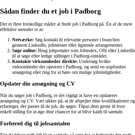
Sådan finder du et job i Padborg
Der er flere forskellige måder at finde job i Padborg på. Én af de mest
effektive metoder er at:
Netværke:
Søg kontakt til relevante personer i branchen
gennem LinkedIn, jobmesser eller lignende arrangementer.
Søge online:
Brug jobportaler som Jobindex, Ofir eller LinkedIn
til at søge efter ledige stillinger i Padborg-området.
Kontakte virksomheder direkte:
Undersøg hvilke
virksomheder der opererer i Padborg, og send en uopfordret
ansøgning eller ring for at høre om mulige jobmuligheder.
Opdater din ansøgning og CV
Når du søger job i Padborg, er det vigtigt at have en opdateret
ansøgning og CV. Vær sikker på, at de afspejler dine kvalifikationer og
erfaringer, der passer til de job, du søger. Tilpas dem gerne til hver
enkelt stilling for at øge dine chancer for at blive kaldt til samtale.
Forbered dig til jobsamtalen
Når du bliver indkaldt til en samtale, så sørg for at forberede dig godt.