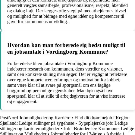
generelt vægtes samarbejde, professionalisme, respekt, åbenhed
og dialog højt. Der lægges ofte vægt på medarbejdernes trivsel
og mulighed for at bidrage med egne idéer og kompetencer til
gavn for kommunens udvikling.
Hvordan kan man forberede sig bedst muligt til
en jobsamtale i Vordingborg Kommune?
Forberedelse til en jobsamtale i Vordingborg Kommune
indebærer research om kommunen, dens værdier og visioner,
samt den konkrete stilling man søger. Det er vigtigt at reflektere
over egne kompetencer, erfaringer og motivation for jobbet,
samt være klar til at svare på spørgsmål om ens faglige
baggrund og personlige egenskaber. Man bør også have
spørgsmål klar til at stille til arbejdsgiveren for at vise interesse
og engagement.
PostNord Jobmuligheder og Karriere
•
Find dit drømmejob i Region
Sjælland: Ledige stillinger på sygehuse
•
Sygeplejerske job: Ledige
stillinger og karrieremuligheder
•
Job i Brønderslev Kommune: Ledige
Stillinger og Muligheder
•
Jobmuligheder for 13-årige
•
Arbejde i