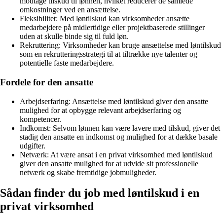
modtage tilskud til lønnen, hvilket reducerer de samlede
omkostninger ved en ansættelse.
Fleksibilitet: Med løntilskud kan virksomheder ansætte
medarbejdere på midlertidige eller projektbaserede stillinger
uden at skulle binde sig til fuld løn.
Rekruttering: Virksomheder kan bruge ansættelse med løntilskud
som en rekrutteringsstrategi til at tiltrække nye talenter og
potentielle faste medarbejdere.
Fordele for den ansatte
Arbejdserfaring: Ansættelse med løntilskud giver den ansatte
mulighed for at opbygge relevant arbejdserfaring og
kompetencer.
Indkomst: Selvom lønnen kan være lavere med tilskud, giver det
stadig den ansatte en indkomst og mulighed for at dække basale
udgifter.
Netværk: At være ansat i en privat virksomhed med løntilskud
giver den ansatte mulighed for at udvide sit professionelle
netværk og skabe fremtidige jobmuligheder.
Sådan finder du job med løntilskud i en
privat virksomhed