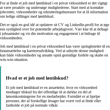
For at finde et job med løntilskud i en privat virksomhed er det vigtigt
at være proaktiv og undersøge mulighederne. Start med at kontakte
jobcentre, virksomheder og rekrutteringsbureauer for at få information
om ledige stillinger med løntilskud.
Det er også en god idé at opdatere sit CV og LinkedIn-profil for at øge
ens synlighed over for potentielle arbejdsgivere. Vær klar til at deltage
i jobsamtaler og vis din motivation og engagement i at bidrage til
virksomheden.
Job med løntilskud i en privat virksomhed kan være springbrættet til en
fastansættelse og karriereudvikling. Ved at udnytte denne mulighed
kan både virksomheder og ansatte opnå gensidige fordele og skabe en
win-win-situation.
Hvad er et job med løntilskud?
Et job med løntilskud er en ansættelse, hvor en virksomhed
modtager tilskud fra det offentlige til at dække en del af
lønomkostningerne for en medarbejder. Formålet er at hjælpe
personer, der af forskellige årsager har svært ved at finde eller
fastholde et job på normale vilkår.