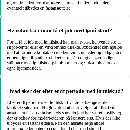
og muligheden for at afprøve en medarbejder, inden der
eventuelt tilbydes en fastansættelse.
Hvordan kan man få et job med løntilskud?
For at få et job med løntilskud kan man typisk henvende sig til
sit jobcenter eller en virksomhed direkte. Jobcentret kan hjælpe
med at formidle kontakten mellem virksomheder og ledige, der
er berettiget til løntilskud. Det er også muligt at søge ledige
stillinger med løntilskud på jobportaler og virksomhedernes
egne hjemmesider.
Hvad sker der efter endt periode med løntilskud?
Efter endt periode med løntilskud vil det afhænge af den
konkrete situation. Nogle virksomheder vælger at tilbyde den
ansatte en fastansættelse, hvis samarbejdet har været positivt og
der er behov for medarbejderen på længere sigt. Hvis der ikke
tilbydes en fastansættelse, kan den ansatte søge andre
jobmuligheder enten på egen hånd eller med støtte fra