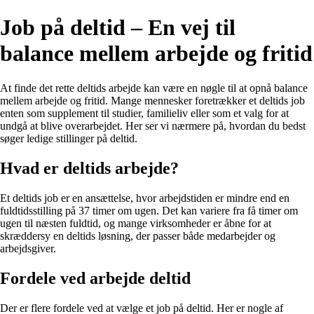
Job på deltid – En vej til
balance mellem arbejde og fritid
At finde det rette deltids arbejde kan være en nøgle til at opnå balance
mellem arbejde og fritid. Mange mennesker foretrækker et deltids job
enten som supplement til studier, familieliv eller som et valg for at
undgå at blive overarbejdet. Her ser vi nærmere på, hvordan du bedst
søger ledige stillinger på deltid.
Hvad er deltids arbejde?
Et deltids job er en ansættelse, hvor arbejdstiden er mindre end en
fuldtidsstilling på 37 timer om ugen. Det kan variere fra få timer om
ugen til næsten fuldtid, og mange virksomheder er åbne for at
skræddersy en deltids løsning, der passer både medarbejder og
arbejdsgiver.
Fordele ved arbejde deltid
Der er flere fordele ved at vælge et job på deltid. Her er nogle af