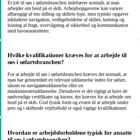
Et job til søs i søfartsbranchen indebærer normalt, at man
arbejder om bord på et skib. Arbejdsopgaverne kan variere
afhængigt af ens stilling og skibets type, men typiske opgaver
inkluderer navigation, vedligeholdelse af skibet, lastning og
losning af fragt, overvågning af sikkerhed og kommunikation
med havneautoriteter.
Hvilke kvalifikationer kræves for at arbejde til
søs i søfartsbranchen?
For at arbejde til søs i søfartsbranchen kræves det normalt, at
man har gennemført en relevant uddannelse inden for søfart,
såsom en navigatøruddannelse eller en
maskinmesteruddannelse. Derudover er det vigtigt at have de
nødvendige certifikater og kurser, der kræves for at arbejde om
bord på et skib. God fysisk form og evnen til at arbejde under
pres og i skiftende vejrforhold er også vigtige kvalifikationer.
Hvordan er arbejdsforholdene typisk for ansatte
til søs i søfartsbranchen?