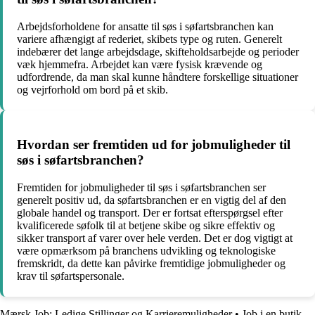
Arbejdsforholdene for ansatte til søs i søfartsbranchen kan
variere afhængigt af rederiet, skibets type og ruten. Generelt
indebærer det lange arbejdsdage, skifteholdsarbejde og perioder
væk hjemmefra. Arbejdet kan være fysisk krævende og
udfordrende, da man skal kunne håndtere forskellige situationer
og vejrforhold om bord på et skib.
Hvordan ser fremtiden ud for jobmuligheder til
søs i søfartsbranchen?
Fremtiden for jobmuligheder til søs i søfartsbranchen ser
generelt positiv ud, da søfartsbranchen er en vigtig del af den
globale handel og transport. Der er fortsat efterspørgsel efter
kvalificerede søfolk til at betjene skibe og sikre effektiv og
sikker transport af varer over hele verden. Det er dog vigtigt at
være opmærksom på branchens udvikling og teknologiske
fremskridt, da dette kan påvirke fremtidige jobmuligheder og
krav til søfartspersonale.
Mærsk Job: Ledige Stillinger og Karrieremuligheder
•
Job i en butik