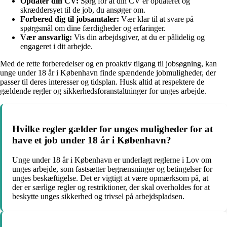
Opdater din CV:
Sørg for at din CV er opdateret og
skræddersyet til de job, du ansøger om.
Forbered dig til jobsamtaler:
Vær klar til at svare på
spørgsmål om dine færdigheder og erfaringer.
Vær ansvarlig:
Vis din arbejdsgiver, at du er pålidelig og
engageret i dit arbejde.
Med de rette forberedelser og en proaktiv tilgang til jobsøgning, kan
unge under 18 år i København finde spændende jobmuligheder, der
passer til deres interesser og tidsplan. Husk altid at respektere de
gældende regler og sikkerhedsforanstaltninger for unges arbejde.
Hvilke regler gælder for unges muligheder for at
have et job under 18 år i København?
Unge under 18 år i København er underlagt reglerne i Lov om
unges arbejde, som fastsætter begrænsninger og betingelser for
unges beskæftigelse. Det er vigtigt at være opmærksom på, at
der er særlige regler og restriktioner, der skal overholdes for at
beskytte unges sikkerhed og trivsel på arbejdspladsen.