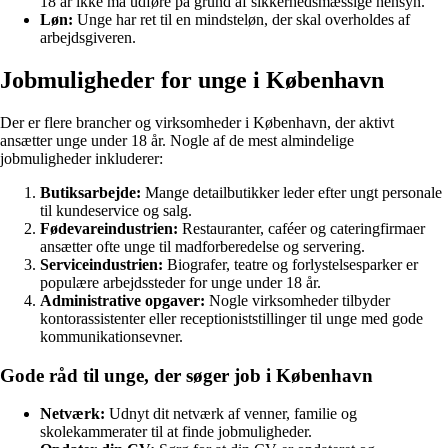
18 år ikke må udføre på grund af sikkerhedsmæssige hensyn.
Løn:
Unge har ret til en mindsteløn, der skal overholdes af
arbejdsgiveren.
Jobmuligheder for unge i København
Der er flere brancher og virksomheder i København, der aktivt
ansætter unge under 18 år. Nogle af de mest almindelige
jobmuligheder inkluderer:
Butiksarbejde:
Mange detailbutikker leder efter ungt personale
til kundeservice og salg.
Fødevareindustrien:
Restauranter, caféer og cateringfirmaer
ansætter ofte unge til madforberedelse og servering.
Serviceindustrien:
Biografer, teatre og forlystelsesparker er
populære arbejdssteder for unge under 18 år.
Administrative opgaver:
Nogle virksomheder tilbyder
kontorassistenter eller receptioniststillinger til unge med gode
kommunikationsevner.
Gode råd til unge, der søger job i København
Netværk:
Udnyt dit netværk af venner, familie og
skolekammerater til at finde jobmuligheder.