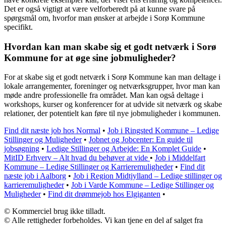
Det er også vigtigt at være velforberedt på at kunne svare på
spørgsmål om, hvorfor man ønsker at arbejde i Sorø Kommune
specifikt.
Hvordan kan man skabe sig et godt netværk i Sorø
Kommune for at øge sine jobmuligheder?
For at skabe sig et godt netværk i Sorø Kommune kan man deltage i
lokale arrangementer, foreninger og netværksgrupper, hvor man kan
møde andre professionelle fra området. Man kan også deltage i
workshops, kurser og konferencer for at udvide sit netværk og skabe
relationer, der potentielt kan føre til nye jobmuligheder i kommunen.
Find dit næste job hos Normal
•
Job i Ringsted Kommune – Ledige
Stillinger og Muligheder
•
Jobnet og Jobcenter: En guide til
jobsøgning
•
Ledige Stillinger og Arbejde: En Komplet Guide
•
MitID Erhverv – Alt hvad du behøver at vide
•
Job i Middelfart
Kommune – Ledige Stillinger og Karrieremuligheder
•
Find dit
næste job i Aalborg
•
Job i Region Midtjylland – Ledige stillinger og
karrieremuligheder
•
Job i Varde Kommune – Ledige Stillinger og
Muligheder
•
Find dit drømmejob hos Elgiganten
•
© Kommerciel brug ikke tilladt.
© Alle rettigheder forbeholdes. Vi kan tjene en del af salget fra