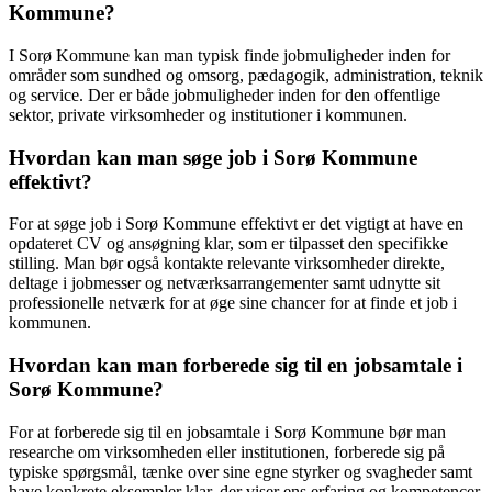
Kommune?
I Sorø Kommune kan man typisk finde jobmuligheder inden for
områder som sundhed og omsorg, pædagogik, administration, teknik
og service. Der er både jobmuligheder inden for den offentlige
sektor, private virksomheder og institutioner i kommunen.
Hvordan kan man søge job i Sorø Kommune
effektivt?
For at søge job i Sorø Kommune effektivt er det vigtigt at have en
opdateret CV og ansøgning klar, som er tilpasset den specifikke
stilling. Man bør også kontakte relevante virksomheder direkte,
deltage i jobmesser og netværksarrangementer samt udnytte sit
professionelle netværk for at øge sine chancer for at finde et job i
kommunen.
Hvordan kan man forberede sig til en jobsamtale i
Sorø Kommune?
For at forberede sig til en jobsamtale i Sorø Kommune bør man
researche om virksomheden eller institutionen, forberede sig på
typiske spørgsmål, tænke over sine egne styrker og svagheder samt
have konkrete eksempler klar, der viser ens erfaring og kompetencer.