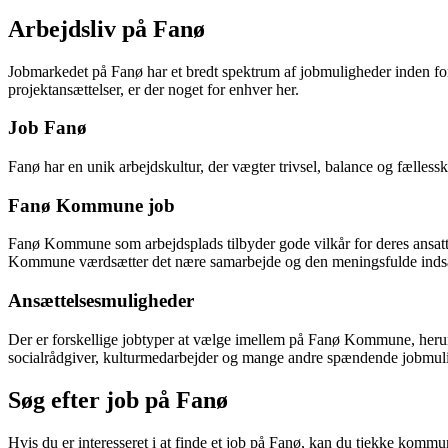
Arbejdsliv på Fanø
Jobmarkedet på Fanø har et bredt spektrum af jobmuligheder inden for f
projektansættelser, er der noget for enhver her.
Job Fanø
Fanø har en unik arbejdskultur, der vægter trivsel, balance og fælle
Fanø Kommune job
Fanø Kommune som arbejdsplads tilbyder gode vilkår for deres ansatte
Kommune værdsætter det nære samarbejde og den meningsfulde indsat
Ansættelsesmuligheder
Der er forskellige jobtyper at vælge imellem på Fanø Kommune, herunder
socialrådgiver, kulturmedarbejder og mange andre spændende jobmul
Søg efter job på Fanø
Hvis du er interesseret i at finde et job på Fanø, kan du tjekke kommu