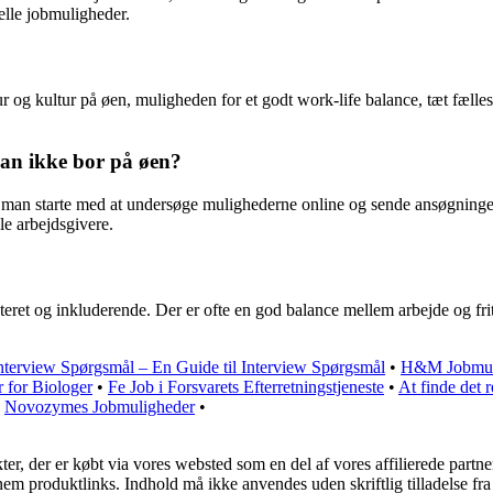
elle jobmuligheder.
og kultur på øen, muligheden for et godt work-life balance, tæt fælle
n ikke bor på øen?
an starte med at undersøge mulighederne online og sende ansøgninger 
le arbejdsgivere.
teret og inkluderende. Der er ofte en god balance mellem arbejde og fr
terview Spørgsmål – En Guide til Interview Spørgsmål
•
H&M Jobmuli
r for Biologer
•
Fe Job i Forsvarets Efterretningstjeneste
•
At finde det 
•
Novozymes Jobmuligheder
•
kter, der er købt via vores websted som en del af vores affilierede part
nem produktlinks. Indhold må ikke anvendes uden skriftlig tilladelse fra