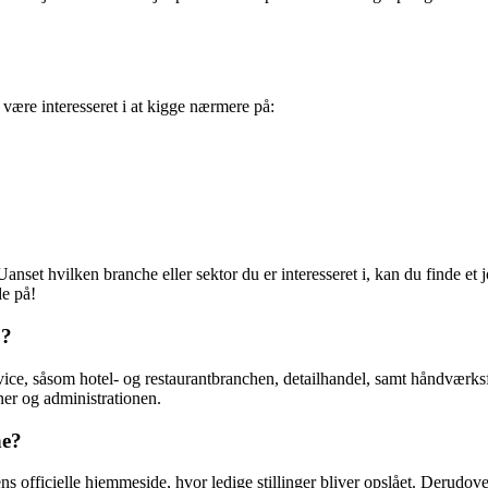
ære interesseret i at kigge nærmere på:
hvilken branche eller sektor du er interesseret i, kan du finde et jo
de på!
ø?
vice, såsom hotel- og restaurantbranchen, detailhandel, samt håndværk
ner og administrationen.
ne?
ficielle hjemmeside, hvor ledige stillinger bliver opslået. Derudover