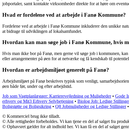
jobportaler, samt kontakte virksomheder direkte for at høre om eventu
Hvad er fordelene ved at arbejde i Fanø Kommune?
Fordelene ved at arbejde i Fanø Kommune inkluderer den unikke natur 
at bidrage til udviklingen af lokalsamfundet.
Hvordan kan man søge job i Fanø Kommune, hvis ma
Hvis man ikke bor på Fanø, men gerne vil søge job i kommunen, kan m
eller arrangementer på øen for at netværke og få kendskab til potentiel
Hvordan er arbejdsmiljøet generelt på Fanø?
Arbejdsmiljøet på Fanø beskrives typisk som venligt, samarbejdsorien
øen både før, under og efter arbejdstid.
Job som Vagtplanlægger: Karrierevejledning og Muligheder
•
Gode In
erhverv og Mit3 Erhverv Selvbetjening
•
Biolog Job: Ledige Stillinge
Boligstøtte og Boligsikring
•
Q8 Jobmuligheder og Ledige Stillinger
© Kommerciel brug ikke tilladt.
© Alle rettigheder forbeholdes. Vi kan tjene en del af salget fra produ
© Ophavsret gælder for alt indhold her. Vi kan få en del af salget gen