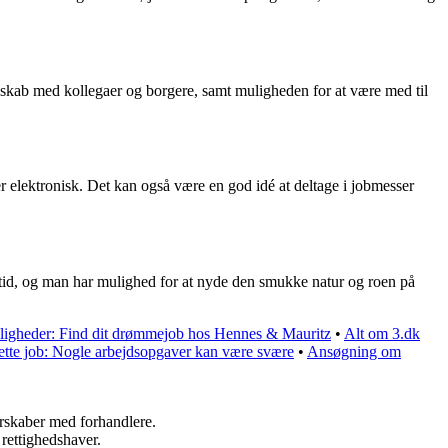
sskab med kollegaer og borgere, samt muligheden for at være med til
elektronisk. Det kan også være en god idé at deltage i jobmesser
itid, og man har mulighed for at nyde den smukke natur og roen på
gheder: Find dit drømmejob hos Hennes & Mauritz
•
Alt om 3.dk
rette job: Nogle arbejdsopgaver kan være svære
•
Ansøgning om
nerskaber med forhandlere.
 rettighedshaver.