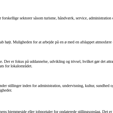
orskellige sektorer såsom turisme, håndværk, service, administration og
sskab højt. Muligheden for at arbejde på en ø med en afslappet atmosfær
. Der er fokus på uddannelse, udvikling og trivsel, hvilket gør det at
s for lokalområdet.
 stillinger inden for administration, undervisning, kultur, sundhed og 
igheder.
nens hjemmeside eller jobportaler for opdaterede stillingsopslag. Det er