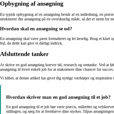
Opbygning af ansøgning
En typisk opbygning af en ansøgning består af en indledning, en præsent
strukturere din ansøgning på en overskuelig måde, så det er nemt for mod
Hvordan skal en ansøgning se ud?
En ansøgning skal være pænt formatteret og let læselig. Brug et klart og
fejl, da dette kan give et dårligt indtryk.
Afsluttende tanker
At skrive en god ansøgning kræver tid, research og omtanke. Ved at følg
ansøgning til hvert enkelt job for at maksimere dine chancer for succes.
Vi håber, at denne artikel har givet dig nyttige værktøjer og inspirati
Hvordan skriver man en god ansøgning til et job?
En god ansøgning til et job bør være præcis, målrettet og velskrevet.
stillingen, og sørg for at fremhæve dine styrker. Tilpas ansøgningen t