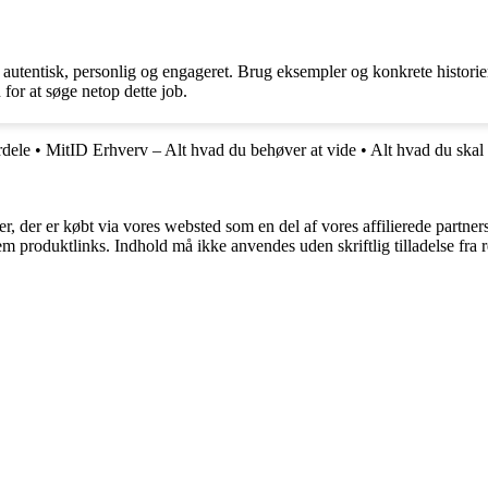
autentisk, personlig og engageret. Brug eksempler og konkrete historier 
for at søge netop dette job.
rdele
•
MitID Erhverv – Alt hvad du behøver at vide
•
Alt hvad du skal
ter, der er købt via vores websted som en del af vores affilierede partne
m produktlinks. Indhold må ikke anvendes uden skriftlig tilladelse fra r