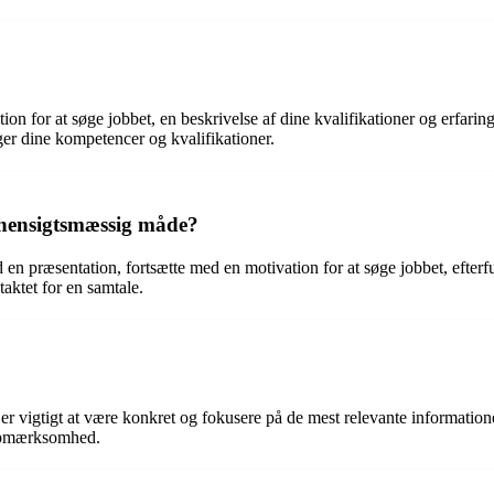
n for at søge jobbet, en beskrivelse af dine kvalifikationer og erfaringe
ger dine kompetencer og kvalifikationer.
hensigtsmæssig måde?
n præsentation, fortsætte med en motivation for at søge jobbet, efterfulg
aktet for en samtale.
 er vigtigt at være konkret og fokusere på de mest relevante informatione
s opmærksomhed.