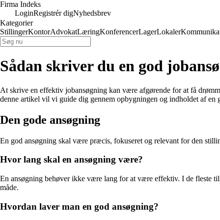
Firma Indeks
Login
Registrér dig
Nyhedsbrev
Kategorier
Stillinger
Kontor
Advokat
Læring
Konferencer
Lager
Lokaler
Kommunikat
Sådan skriver du en god jobans
At skrive en effektiv jobansøgning kan være afgørende for at få drømme
denne artikel vil vi guide dig gennem opbygningen og indholdet af en
Den gode ansøgning
En god ansøgning skal være præcis, fokuseret og relevant for den stilling
Hvor lang skal en ansøgning være?
En ansøgning behøver ikke være lang for at være effektiv. I de fleste til
måde.
Hvordan laver man en god ansøgning?