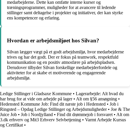
medarbejderne. Dette kan omfatte interne kurser og
træningsprogrammer, muligheder for at avancere til ledende
stillinger samt deltagelse i projekter og initiativer, der kan styrke
ens kompetencer og erfaring.
Hvordan er arbejdsmiljøet hos Silvan?
Silvan lægger vægt på et godt arbejdsmiljø, hvor medarbejderne
trives og har det godt. Der er fokus på teamwork, respektfuld
kommunikation og en positiv atmosfære på arbejdspladsen.
Derudover tilbyder Silvan forskellige medarbejderfordele og
aktiviteter for at skabe et motiverende og engagerende
arbejdsmiljø.
Ledige Stillinger i Gladsaxe Kommune
•
Lagerarbejde: Alt hvad du
har brug for at vide om arbejde på lager
•
Alt om §56 ansøgning
•
Hedensted Kommune Job: Find dit næste job i Hedensted
•
Job i
Ringsted – Opdag Ledige Stillinger og Arbejdsmuligheder
•
Joe & The
Juice Job
•
Job i Nordjylland
•
Find dit drømmejob i forsvaret
•
Alt om
3.dk erhverv og Mit3 Erhverv Selvbetjening
•
Varmt Arbejde Kursus
og Certifikat
•