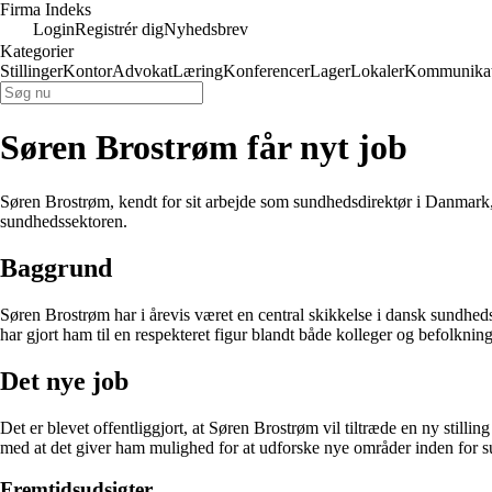
Firma Indeks
Login
Registrér dig
Nyhedsbrev
Kategorier
Stillinger
Kontor
Advokat
Læring
Konferencer
Lager
Lokaler
Kommunikat
Søren Brostrøm får nyt job
Søren Brostrøm, kendt for sit arbejde som sundhedsdirektør i Danmark, 
sundhedssektoren.
Baggrund
Søren Brostrøm har i årevis været en central skikkelse i dansk sundhed
har gjort ham til en respekteret figur blandt både kolleger og befolknin
Det nye job
Det er blevet offentliggjort, at Søren Brostrøm vil tiltræde en ny stilli
med at det giver ham mulighed for at udforske nye områder inden for 
Fremtidsudsigter