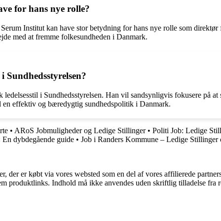
ve for hans nye rolle?
s Serum Institut kan have stor betydning for hans nye rolle som direktø
rbejde med at fremme folkesundheden i Danmark.
 i Sundhedsstyrelsen?
k ledelsesstil i Sundhedsstyrelsen. Han vil sandsynligvis fokusere på at
l en effektiv og bæredygtig sundhedspolitik i Danmark.
rte
•
ARoS Jobmuligheder og Ledige Stillinger
•
Politi Job: Ledige Sti
: En dybdegående guide
•
Job i Randers Kommune – Ledige Stillinger
ter, der er købt via vores websted som en del af vores affilierede partne
m produktlinks. Indhold må ikke anvendes uden skriftlig tilladelse fra r