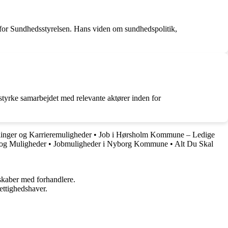
r for Sundhedsstyrelsen. Hans viden om sundhedspolitik,
 styrke samarbejdet med relevante aktører inden for
llinger og Karrieremuligheder
•
Job i Hørsholm Kommune – Ledige
 og Muligheder
•
Jobmuligheder i Nyborg Kommune
•
Alt Du Skal
rskaber med forhandlere.
ettighedshaver.