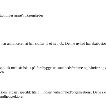
ion
Investering
Virksomheder
har annonceret, at han skifter til et nyt job. Denne nyhed har skabt s
spolitik med sit fokus på forebyggelse, sundhedsfremme og håndtering a
gen.
ng som [indsæt specifik titel] i [indsæt virksomhed/organisation]. Dette 
sundhedssektoren.