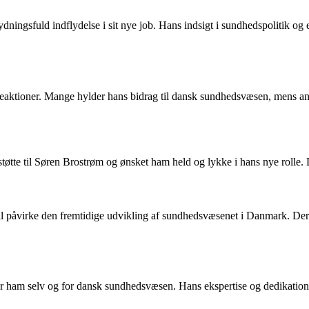
ngsfuld indflydelse i sit nye job. Hans indsigt i sundhedspolitik og evne
 reaktioner. Mange hylder hans bidrag til dansk sundhedsvæsen, mens
støtte til Søren Brostrøm og ønsket ham held og lykke i hans nye rolle.
l påvirke den fremtidige udvikling af sundhedsvæsenet i Danmark. Der 
or ham selv og for dansk sundhedsvæsen. Hans ekspertise og dedikation 