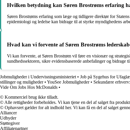
Hvilken betydning kan Søren Brostrøms erfaring ha
Søren Brostrøms erfaring som læge og tidligere direktør for Staten
epidemiologi og ledelse kan bidrage til at styrke myndighedens a
Hvad kan vi forvente af Søren Brostrøms lederskab
Vi kan forvente, at Søren Brostrøm vil føre en visionær og strategis
sundhedssektoren, sikre evidensbaserede anbefalinger og bidrage ti
Jobmuligheder i Undervisningsministeriet
•
Job på Sygehus for Ufaglæ
stillinger og muligheder
•
YouSee Jobmuligheder
•
Sekundære erhverv
Vide Om Jobs Hos McDonalds
•
© Kommerciel brug ikke tilladt.
© Alle rettigheder forbeholdes. Vi kan tjene en del af salget fra produk
© Ophavsret gælder for alt indhold her. Vi kan få en del af salget genne
Alliancer
Udbyder
Støttegiver
Affiliatepartner