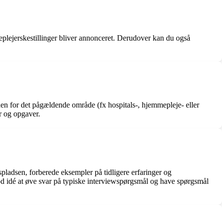
eplejerskestillinger bliver annonceret. Derudover kan du også
nden for det pågældende område (fx hospitals-, hjemmepleje- eller
er og opgaver.
spladsen, forberede eksempler på tidligere erfaringer og
god idé at øve svar på typiske interviewspørgsmål og have spørgsmål