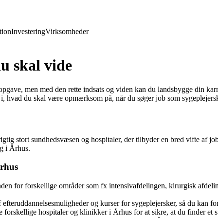
ion
Investering
Virksomheder
u skal vide
pgave, men med den rette indsats og viden kan du landsbygge din karriere
gt i, hvad du skal være opmærksom på, når du søger job som sygeplejer
gtig stort sundhedsvæsen og hospitaler, der tilbyder en bred vifte af 
ag i Århus.
Århus
den for forskellige områder som fx intensivafdelingen, kirurgisk afdeling
 efteruddannelsesmuligheder og kurser for sygeplejersker, så du kan for
 forskellige hospitaler og klinikker i Århus for at sikre, at du finder et