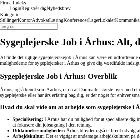
Firma Indeks
Login
Registrér dig
Nyhedsbrev
Kategorier
Stillinger
Kontor
Advokat
Læring
Konferencer
Lager
Lokaler
Kommunikat
Sygeplejerske Job i Århus: Alt, d
At finde det rigtige sygeplejerskejob i Århus kan være en udfordrende o
mulighederne for sygeplejersker i Århus og give dig værdifulde indsi
Sygeplejerske Job i Århus: Overblik
Århus, også kendt som Aarhus, er en af Danmarks største byer med et ri
sygeplejerske eller har års erfaring bag dig, er der noget for enhver sm
Hvad du skal vide om at arbejde som sygeplejerske i 
Specialisering:
I Århus har du mulighed for at specialisere dig in
at fokusere din jobsøgning i den retning.
Uddannelsesmuligheder:
Århus tilbyder også et bredt udvalg af
Arbejdskultur:
Det er vigtigt at undersøge arbejdskulturen på de