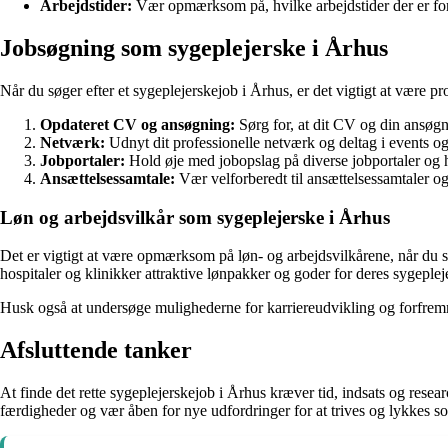
Arbejdstider:
Vær opmærksom på, hvilke arbejdstider der er forb
Jobsøgning som sygeplejerske i Århus
Når du søger efter et sygeplejerskejob i Århus, er det vigtigt at være pro
Opdateret CV og ansøgning:
Sørg for, at dit CV og din ansøgn
Netværk:
Udnyt dit professionelle netværk og deltag i events og
Jobportaler:
Hold øje med jobopslag på diverse jobportaler og h
Ansættelsessamtale:
Vær velforberedt til ansættelsessamtaler og 
Løn og arbejdsvilkår som sygeplejerske i Århus
Det er vigtigt at være opmærksom på løn- og arbejdsvilkårene, når du sø
hospitaler og klinikker attraktive lønpakker og goder for deres sygeplej
Husk også at undersøge mulighederne for karriereudvikling og forfremme
Afsluttende tanker
At finde det rette sygeplejerskejob i Århus kræver tid, indsats og res
færdigheder og vær åben for nye udfordringer for at trives og lykkes s