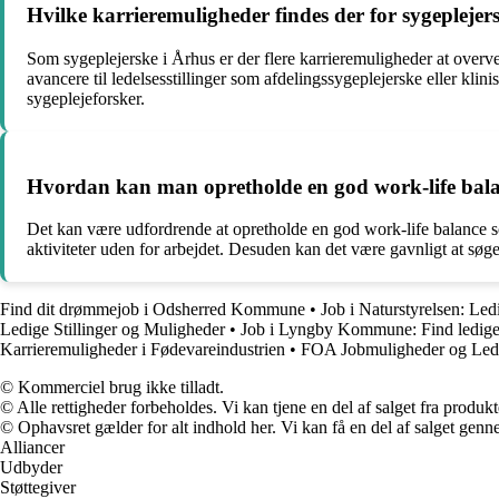
Hvilke karrieremuligheder findes der for sygeplejer
Som sygeplejerske i Århus er der flere karrieremuligheder at overv
avancere til ledelsesstillinger som afdelingssygeplejerske eller kli
sygeplejeforsker.
Hvordan kan man opretholde en god work-life bala
Det kan være udfordrende at opretholde en god work-life balance som
aktiviteter uden for arbejdet. Desuden kan det være gavnligt at søge s
Find dit drømmejob i Odsherred Kommune
•
Job i Naturstyrelsen: Led
Ledige Stillinger og Muligheder
•
Job i Lyngby Kommune: Find ledige 
Karrieremuligheder i Fødevareindustrien
•
FOA Jobmuligheder og Ledig
© Kommerciel brug ikke tilladt.
© Alle rettigheder forbeholdes. Vi kan tjene en del af salget fra produk
© Ophavsret gælder for alt indhold her. Vi kan få en del af salget genne
Alliancer
Udbyder
Støttegiver