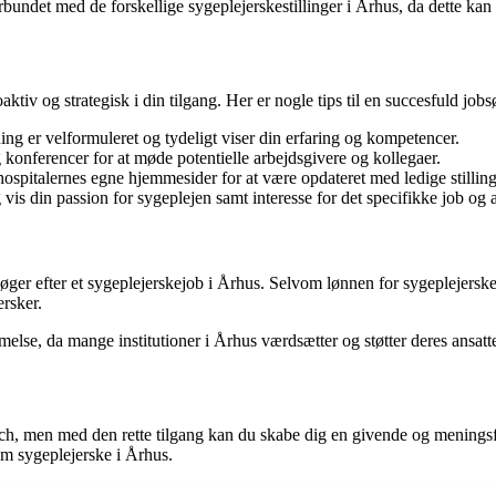
undet med de forskellige sygeplejerskestillinger i Århus, da dette kan 
aktiv og strategisk i din tilgang. Her er nogle tips til en succesfuld job
ing er velformuleret og tydeligt viser din erfaring og kompetencer.
 konferencer for at møde potentielle arbejdsgivere og kollegaer.
ospitalernes egne hjemmesider for at være opdateret med ledige stilling
vis din passion for sygeplejen samt interesse for det specifikke job og 
ger efter et sygeplejerskejob i Århus. Selvom lønnen for sygeplejersker 
ersker.
lse, da mange institutioner i Århus værdsætter og støtter deres ansatte
earch, men med den rette tilgang kan du skabe dig en givende og mening
om sygeplejerske i Århus.