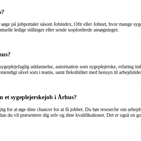
s?
n søge på jobportaler såsom Jobindex, Ofir eller Jobnet, hvor mange syg
ntuelle ledige stillinger eller sende uopfordrede ansøgninger.
rhus?
 sygeplejefaglig uddannelse, autorisation som sygeplejerske, erfaring i
tændigt såvel som i teams, samt fleksibilitet med hensyn til arbejdstid
 et sygeplejerskejob i Århus?
tig for at øge dine chancer for at få jobbet. Du bør researche om arbejd
dan du vil præsentere dig selv og dine kvalifikationer. Det er også en 