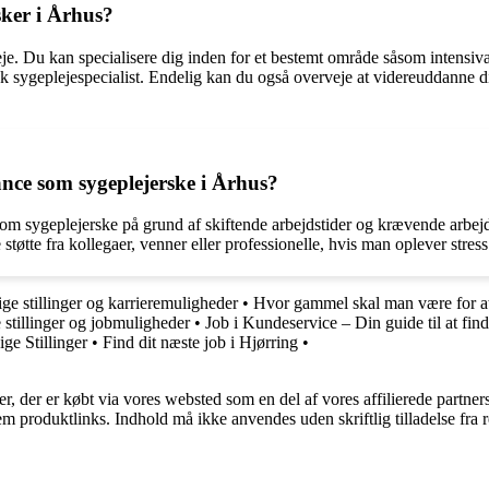
sker i Århus?
eje. Du kan specialisere dig inden for et bestemt område såsom intensiv
nisk sygeplejespecialist. Endelig kan du også overveje at videreuddanne d
nce som sygeplejerske i Århus?
 sygeplejerske på grund af skiftende arbejdstider og krævende arbejdsopg
tøtte fra kollegaer, venner eller professionelle, hvis man oplever stress e
ige stillinger og karrieremuligheder
•
Hvor gammel skal man være for at
stillinger og jobmuligheder
•
Job i Kundeservice – Din guide til at fin
e Stillinger
•
Find dit næste job i Hjørring
•
ter, der er købt via vores websted som en del af vores affilierede partne
m produktlinks. Indhold må ikke anvendes uden skriftlig tilladelse fra r