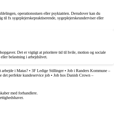
afdelingen, operationsstuen eller psykiatrien. Derudover kan du
ig til fx sygeplejerskepraktiserende, sygeplejerskeunderviser eller
aver. Det er vigtigt at prioritere tid til hvile, motion og sociale
ller belastning i arbejdslivet.
 arbejde i Matas?
•
3F Ledige Stillinger
•
Job i Randers Kommune –
de det perfekte kundeservice job
•
Job hos Danish Crown –
rskaber med forhandlere.
ettighedshaver.