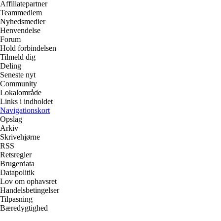
Affiliatepartner
Teammedlem
Nyhedsmedier
Henvendelse
Forum
Hold forbindelsen
Tilmeld dig
Deling
Seneste nyt
Community
Lokalområde
Links i indholdet
Navigationskort
Opslag
Arkiv
Skrivehjørne
RSS
Retsregler
Brugerdata
Datapolitik
Lov om ophavsret
Handelsbetingelser
Tilpasning
Bæredygtighed