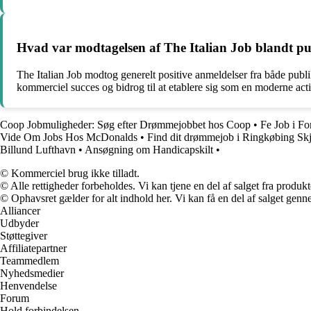
Hvad var modtagelsen af The Italian Job blandt pu
The Italian Job modtog generelt positive anmeldelser fra både publi
kommerciel succes og bidrog til at etablere sig som en moderne acti
Coop Jobmuligheder: Søg efter Drømmejobbet hos Coop
•
Fe Job i Fo
Vide Om Jobs Hos McDonalds
•
Find dit drømmejob i Ringkøbing S
Billund Lufthavn
•
Ansøgning om Handicapskilt
•
© Kommerciel brug ikke tilladt.
© Alle rettigheder forbeholdes. Vi kan tjene en del af salget fra produk
© Ophavsret gælder for alt indhold her. Vi kan få en del af salget genne
Alliancer
Udbyder
Støttegiver
Affiliatepartner
Teammedlem
Nyhedsmedier
Henvendelse
Forum
Hold forbindelsen