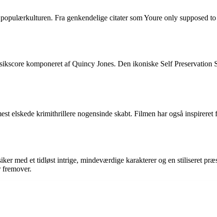
å populærkulturen. Fra genkendelige citater som Youre only supposed to b
kscore komponeret af Quincy Jones. Den ikoniske Self Preservation So
​de mest elskede krimithrillere nogensinde skabt. Filmen har også inspir
ker med et tidløst intrige, mindeværdige karakterer og en stiliseret præs
r fremover.