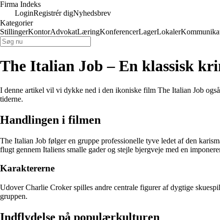
Firma Indeks
Login
Registrér dig
Nyhedsbrev
Kategorier
Stillinger
Kontor
Advokat
Læring
Konferencer
Lager
Lokaler
Kommunikat
The Italian Job – En klassisk kri
I denne artikel vil vi dykke ned i den ikoniske film The Italian Job ogs
tiderne.
Handlingen i filmen
The Italian Job følger en gruppe professionelle tyve ledet af den karism
flugt gennem Italiens smalle gader og stejle bjergveje med en imponere
Karaktererne
Udover Charlie Croker spilles andre centrale figurer af dygtige skues
gruppen.
Indflydelse på populærkulturen