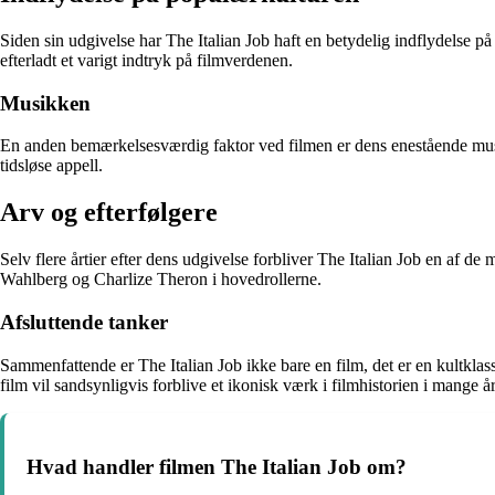
Siden sin udgivelse har The Italian Job haft en betydelig indflydelse p
efterladt et varigt indtryk på filmverdenen.
Musikken
En anden bemærkelsesværdig faktor ved filmen er dens enestående musi
tidsløse appell.
Arv og efterfølgere
Selv flere årtier efter dens udgivelse forbliver The Italian Job en af ​
Wahlberg og Charlize Theron i hovedrollerne.
Afsluttende tanker
Sammenfattende er The Italian Job ikke bare en film, det er en kultklassi
film vil sandsynligvis forblive et ikonisk værk i filmhistorien i mange å
Hvad handler filmen The Italian Job om?