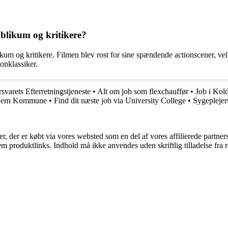
blikum og kritikere?
kum og kritikere. Filmen blev rost for sine spændende actionscener, vel
onklassiker.
rsvarets Efterretningstjeneste
•
Alt om job som flexchauffør
•
Job i Kol
kjern Kommune
•
Find dit næste job via University College
•
Sygeplejer
ter, der er købt via vores websted som en del af vores affilierede partne
m produktlinks. Indhold må ikke anvendes uden skriftlig tilladelse fra r