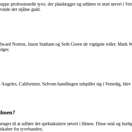
uppe professionelle tyve, der planlægger og udfører et stort røveri i Vene
inde det stjålne guld.
Edward Norton, Jason Statham og Seth Green de vigtigste roller. Mark W
dger.
os Angeles, Californien. Selvom handlingen udspiller sig i Venedig, ble
filmen?
 bruges til at udføre det spektakulære røveri i filmen. Disse små og hurti
edskaber for tyvebanden.