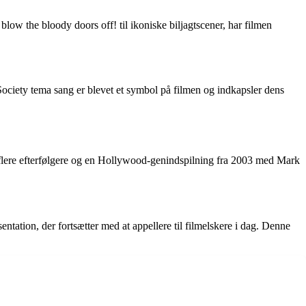
low the bloody doors off! til ikoniske biljagtscener, har filmen
ciety tema sang er blevet et symbol på filmen og indkapsler dens
eret flere efterfølgere og en Hollywood-genindspilning fra 2003 med Mark
entation, der fortsætter med at appellere til filmelskere i dag. Denne