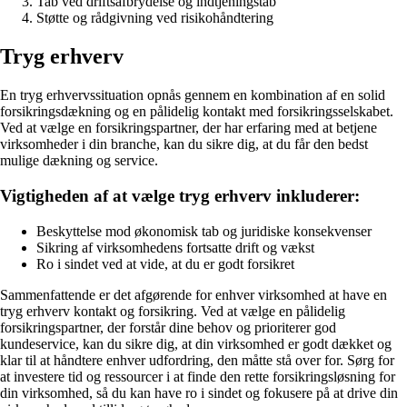
Tab ved driftsafbrydelse og indtjeningstab
Støtte og rådgivning ved risikohåndtering
Tryg erhverv
En tryg erhvervssituation opnås gennem en kombination af en solid
forsikringsdækning og en pålidelig kontakt med forsikringsselskabet.
Ved at vælge en forsikringspartner, der har erfaring med at betjene
virksomheder i din branche, kan du sikre dig, at du får den bedst
mulige dækning og service.
Vigtigheden af at vælge tryg erhverv inkluderer:
Beskyttelse mod økonomisk tab og juridiske konsekvenser
Sikring af virksomhedens fortsatte drift og vækst
Ro i sindet ved at vide, at du er godt forsikret
Sammenfattende er det afgørende for enhver virksomhed at have en
tryg erhverv kontakt og forsikring. Ved at vælge en pålidelig
forsikringspartner, der forstår dine behov og prioriterer god
kundeservice, kan du sikre dig, at din virksomhed er godt dækket og
klar til at håndtere enhver udfordring, den måtte stå over for. Sørg for
at investere tid og ressourcer i at finde den rette forsikringsløsning for
din virksomhed, så du kan have ro i sindet og fokusere på at drive din