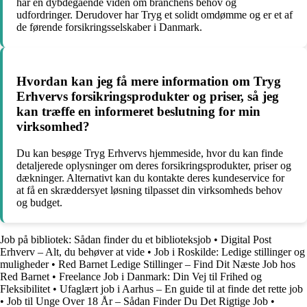
har en dybdegående viden om branchens behov og
udfordringer. Derudover har Tryg et solidt omdømme og er et af
de førende forsikringsselskaber i Danmark.
Hvordan kan jeg få mere information om Tryg
Erhvervs forsikringsprodukter og priser, så jeg
kan træffe en informeret beslutning for min
virksomhed?
Du kan besøge Tryg Erhvervs hjemmeside, hvor du kan finde
detaljerede oplysninger om deres forsikringsprodukter, priser og
dækninger. Alternativt kan du kontakte deres kundeservice for
at få en skræddersyet løsning tilpasset din virksomheds behov
og budget.
Job på bibliotek: Sådan finder du et biblioteksjob
•
Digital Post
Erhverv – Alt, du behøver at vide
•
Job i Roskilde: Ledige stillinger og
muligheder
•
Red Barnet Ledige Stillinger – Find Dit Næste Job hos
Red Barnet
•
Freelance Job i Danmark: Din Vej til Frihed og
Fleksibilitet
•
Ufaglært job i Aarhus – En guide til at finde det rette job
•
Job til Unge Over 18 År – Sådan Finder Du Det Rigtige Job
•