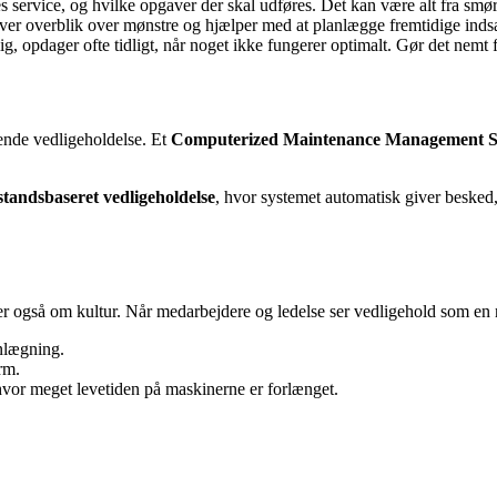
s service, og hvilke opgaver der skal udføres. Det kan være alt fra smøri
ver overblik over mønstre og hjælper med at planlægge fremtidige indsa
ig, opdager ofte tidligt, når noget ikke fungerer optimalt. Gør det nemt 
gende vedligeholdelse. Et
Computerized Maintenance Management 
lstandsbaseret vedligeholdelse
, hvor systemet automatisk giver besked, 
gså om kultur. Når medarbejdere og ledelse ser vedligehold som en naturl
anlægning.
rm.
 hvor meget levetiden på maskinerne er forlænget.