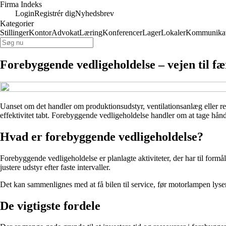
Firma Indeks
Login
Registrér dig
Nyhedsbrev
Kategorier
Stillinger
Kontor
Advokat
Læring
Konferencer
Lager
Lokaler
Kommunikat
Forebyggende vedligeholdelse – vejen til fæ
Uanset om det handler om produktionsudstyr, ventilationsanlæg eller ren
effektivitet tabt. Forebyggende vedligeholdelse handler om at tage hånd
Hvad er forebyggende vedligeholdelse?
Forebyggende vedligeholdelse er planlagte aktiviteter, der har til formål
justere udstyr efter faste intervaller.
Det kan sammenlignes med at få bilen til service, før motorlampen lyser
De vigtigste fordele