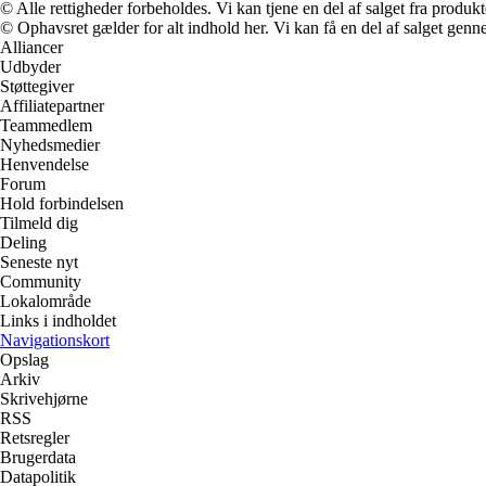
© Alle rettigheder forbeholdes. Vi kan tjene en del af salget fra produk
© Ophavsret gælder for alt indhold her. Vi kan få en del af salget genne
Alliancer
Udbyder
Støttegiver
Affiliatepartner
Teammedlem
Nyhedsmedier
Henvendelse
Forum
Hold forbindelsen
Tilmeld dig
Deling
Seneste nyt
Community
Lokalområde
Links i indholdet
Navigationskort
Opslag
Arkiv
Skrivehjørne
RSS
Retsregler
Brugerdata
Datapolitik