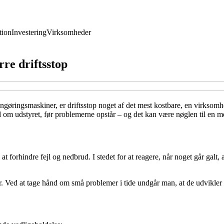
ion
Investering
Virksomheder
rre driftsstop
gøringsmaskiner, er driftsstop noget af det mest kostbare, en virksomhe
 om udstyret, før problemerne opstår – og det kan være nøglen til en me
 at forhindre fejl og nedbrud. I stedet for at reagere, når noget går galt
. Ved at tage hånd om små problemer i tide undgår man, at de udvikler si