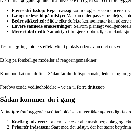
Der er mange gode grunde til at investere tid og ressourcer i forebygge
Færre driftsstop:
Regelmæssig kontrol og service reducerer ris
Længere levetid på udstyr:
Maskiner, der passes og plejes, ho
Bedre sikkerhed:
Slidte eller defekte komponenter kan udgøre e
Lavere samlede omkostninger:
Selvom planlagt vedligeholdelse 
Mere stabil drift:
Når udstyret fungerer optimalt, kan planlægni
Test rengøringsmidlers effektivitet i praksis uden avanceret udstyr
Et kig på forskellige modeller af rengøringsmaskiner
Kommunikation i driften: Sådan får du driftspersonale, ledelse og bruger
Forebyggende vedligeholdelse – vejen til færre driftsstop
Sådan kommer du i gang
At indføre forebyggende vedligeholdelse kræver ikke nødvendigvis store 
Kortlæg udstyret:
Lav en liste over alle maskiner, anlæg og tekni
Prioritér indsatsen:
Start med det udstyr, der har størst betydnin