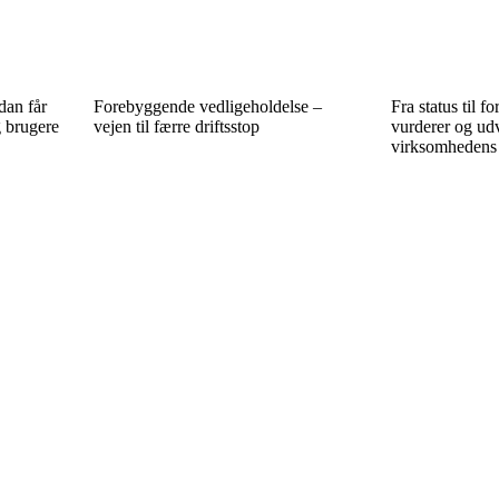
dan får
Forebyggende vedligeholdelse –
Fra status til f
g brugere
vejen til færre driftsstop
vurderer og udv
virksomhedens 