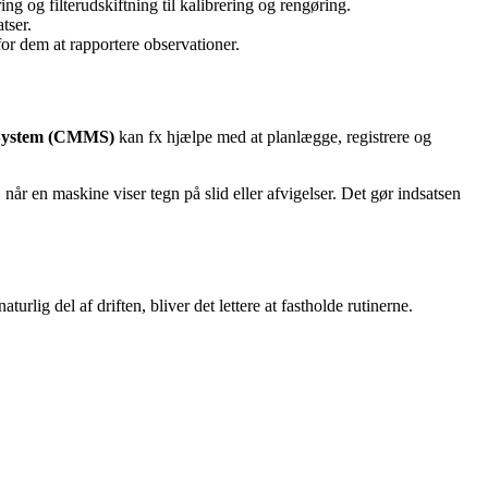
ng og filterudskiftning til kalibrering og rengøring.
tser.
for dem at rapportere observationer.
System (CMMS)
kan fx hjælpe med at planlægge, registrere og
når en maskine viser tegn på slid eller afvigelser. Det gør indsatsen
ig del af driften, bliver det lettere at fastholde rutinerne.