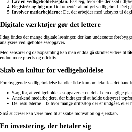
Lav en vedligeholdelsesplan:
Fastlæg, hvor ofte der skal udføre
Registrér og følg op:
Dokumentér alt udført vedligehold. Det gi
Involver medarbejderne:
De, der arbejder med udstyret til dagl
Digitale værktøjer gør det lettere
I dag findes der mange digitale løsninger, der kan understøtte forebyg
analysere vedligeholdelsesopgaver.
Med sensorer og dataopsamling kan man endda gå skridtet videre til
ti
endnu mere præcis og effektiv.
Skab en kultur for vedligeholdelse
Forebyggende vedligeholdelse handler ikke kun om teknik – det handler o
Sørg for, at vedligeholdelsesopgaver er en del af den daglige pl
Anerkend medarbejdere, der bidrager til at holde udstyret i topfo
Del resultaterne – fx hvor mange driftsstop der er undgået, eller
Små succeser kan være med til at skabe motivation og ejerskab.
En investering, der betaler sig