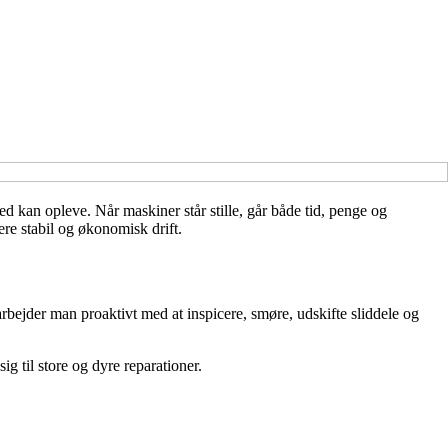
d kan opleve. Når maskiner står stille, går både tid, penge og
re stabil og økonomisk drift.
, arbejder man proaktivt med at inspicere, smøre, udskifte sliddele og
g til store og dyre reparationer.