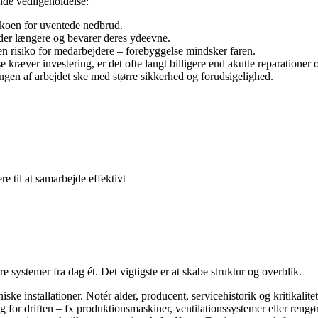
nde vedligeholdelse:
ikoen for uventede nedbrud.
lder længere og bevarer deres ydeevne.
n risiko for medarbejdere – forebyggelse mindsker faren.
kræver investering, er det ofte langt billigere end akutte reparationer 
ngen af arbejdet ske med større sikkerhed og forudsigelighed.
e til at samarbejde effektivt
systemer fra dag ét. Det vigtigste er at skabe struktur og overblik.
ske installationer. Notér alder, producent, servicehistorik og kritikalitet
g for driften – fx produktionsmaskiner, ventilationssystemer eller rengø