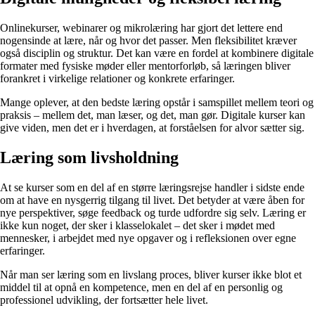
Onlinekurser, webinarer og mikrolæring har gjort det lettere end
nogensinde at lære, når og hvor det passer. Men fleksibilitet kræver
også disciplin og struktur. Det kan være en fordel at kombinere digitale
formater med fysiske møder eller mentorforløb, så læringen bliver
forankret i virkelige relationer og konkrete erfaringer.
Mange oplever, at den bedste læring opstår i samspillet mellem teori og
praksis – mellem det, man læser, og det, man gør. Digitale kurser kan
give viden, men det er i hverdagen, at forståelsen for alvor sætter sig.
Læring som livsholdning
At se kurser som en del af en større læringsrejse handler i sidste ende
om at have en nysgerrig tilgang til livet. Det betyder at være åben for
nye perspektiver, søge feedback og turde udfordre sig selv. Læring er
ikke kun noget, der sker i klasselokalet – det sker i mødet med
mennesker, i arbejdet med nye opgaver og i refleksionen over egne
erfaringer.
Når man ser læring som en livslang proces, bliver kurser ikke blot et
middel til at opnå en kompetence, men en del af en personlig og
professionel udvikling, der fortsætter hele livet.