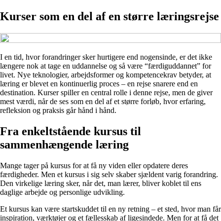
Kurser som en del af en større læringsrejse
I en tid, hvor forandringer sker hurtigere end nogensinde, er det ikke
længere nok at tage en uddannelse og så være “færdiguddannet” for
livet. Nye teknologier, arbejdsformer og kompetencekrav betyder, at
læring er blevet en kontinuerlig proces – en rejse snarere end en
destination. Kurser spiller en central rolle i denne rejse, men de giver
mest værdi, når de ses som en del af et større forløb, hvor erfaring,
refleksion og praksis går hånd i hånd.
Fra enkeltstående kursus til
sammenhængende læring
Mange tager på kursus for at få ny viden eller opdatere deres
færdigheder. Men et kursus i sig selv skaber sjældent varig forandring.
Den virkelige læring sker, når det, man lærer, bliver koblet til ens
daglige arbejde og personlige udvikling.
Et kursus kan være startskuddet til en ny retning – et sted, hvor man får
inspiration, værktøjer og et fællesskab af ligesindede. Men for at få det