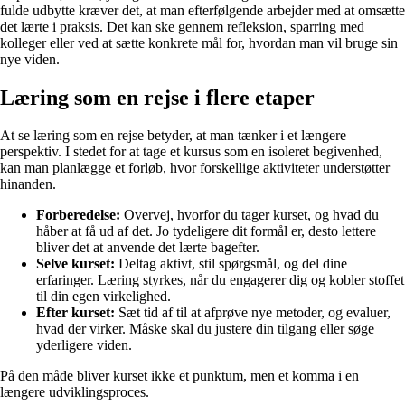
fulde udbytte kræver det, at man efterfølgende arbejder med at omsætte
det lærte i praksis. Det kan ske gennem refleksion, sparring med
kolleger eller ved at sætte konkrete mål for, hvordan man vil bruge sin
nye viden.
Læring som en rejse i flere etaper
At se læring som en rejse betyder, at man tænker i et længere
perspektiv. I stedet for at tage et kursus som en isoleret begivenhed,
kan man planlægge et forløb, hvor forskellige aktiviteter understøtter
hinanden.
Forberedelse:
Overvej, hvorfor du tager kurset, og hvad du
håber at få ud af det. Jo tydeligere dit formål er, desto lettere
bliver det at anvende det lærte bagefter.
Selve kurset:
Deltag aktivt, stil spørgsmål, og del dine
erfaringer. Læring styrkes, når du engagerer dig og kobler stoffet
til din egen virkelighed.
Efter kurset:
Sæt tid af til at afprøve nye metoder, og evaluer,
hvad der virker. Måske skal du justere din tilgang eller søge
yderligere viden.
På den måde bliver kurset ikke et punktum, men et komma i en
længere udviklingsproces.