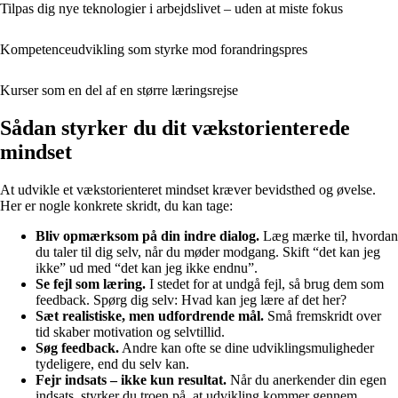
Tilpas dig nye teknologier i arbejdslivet – uden at miste fokus
Kompetenceudvikling som styrke mod forandringspres
Kurser som en del af en større læringsrejse
Sådan styrker du dit vækstorienterede
mindset
At udvikle et vækstorienteret mindset kræver bevidsthed og øvelse.
Her er nogle konkrete skridt, du kan tage:
Bliv opmærksom på din indre dialog.
Læg mærke til, hvordan
du taler til dig selv, når du møder modgang. Skift “det kan jeg
ikke” ud med “det kan jeg ikke endnu”.
Se fejl som læring.
I stedet for at undgå fejl, så brug dem som
feedback. Spørg dig selv: Hvad kan jeg lære af det her?
Sæt realistiske, men udfordrende mål.
Små fremskridt over
tid skaber motivation og selvtillid.
Søg feedback.
Andre kan ofte se dine udviklingsmuligheder
tydeligere, end du selv kan.
Fejr indsats – ikke kun resultat.
Når du anerkender din egen
indsats, styrker du troen på, at udvikling kommer gennem