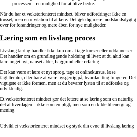
processen – en mulighed for at blive bedre.
Når du har et vækstorienteret mindset, bliver udfordringer ikke en
trussel, men en invitation til at lære. Det gør dig mere modstandsdygtig
over for forandringer og mere åben for nye muligheder.
Læring som en livslang proces
Livslang læring handler ikke kun om at tage kurser eller uddannelser.
Det handler om en grundlæggende holdning til livet: at du altid kan
lære noget nyt, uanset alder, baggrund eller erfaring.
Det kan være at lære et nyt sprog, tage et onlinekursus, læse
faglitteratur, eller bare at være nysgerrig på, hvordan ting fungerer. Det
vigtigste er ikke formen, men at du bevarer lysten til at udforske og
udvikle dig.
Et vækstorienteret mindset gør det lettere at se læring som en naturlig
del af hverdagen – ikke som en pligt, men som en kilde til energi og
mening.
Udvikl et vækstorienteret mindset og styrk din evne til livslang læring