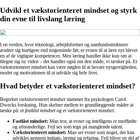
Udvikl et vækstorienteret mindset og styrk
din evne til livslang læring
I en verden, hvor teknologi, arbejdsformer og samfundsstrukturer
ændrer sig hurtigere end nogensinde før, er evnen til at lære nyt blevet
en af de vigtigste kompetencer. Men læring handler ikke kun om at
tilegne sig ny viden – det handler også om den måde, vi tænker på. Et
vækstorienteret mindset kan være nøglen til at bevare nysgerrigheden,
modet og motivationen til at udvikle sig hele livet.
Hvad betyder et vækstorienteret mindset?
Begrebet
vækstorienteret mindset
stammer fra psykologen Carol
Dwecks forskning. Hun skelner mellem to grundlæggende måder at
tænke på: et
fastlåst mindset
og et
vækstorienteret mindset
.
Fastlåst mindset:
Man tror, at evner og intelligens er medfødte
og uforanderlige. Fejl ses som tegn på manglende talent.
Vækstorienteret mindset:
Man ser evner som noget, der kan
udvikles gennem indsats, læring og erfaring. Fejl bliver en del af