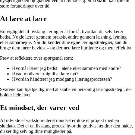
nysgerrigheden og glæden ved at udvikle sig. Små skridt kan føre til
store forandringer over tid.
At lære at lære
En vigtig del af livslang læring er at forstå, hvordan du selv lærer
bedst. Nogle lærer gennem praksis, andre gennem læsning, lytning
eller samarbejde. Når du kender dine egne læringsstrategier, kan du
bruge dem mere bevidst – og dermed lære hurtigere og mere effektivt.
Prøv at reflektere over spørgsmål som:
Hvornår lærer jeg bedst – alene eller sammen med andre?
Hvad motiverer mig til at lære nyt?
Hvordan håndterer jeg modgang i læringsprocessen?
Svarene kan hjælpe dig med at skabe en personlig læringsstrategi, der
holder hele livet.
Et mindset, der varer ved
At udvikle et vækstorienteret mindset er ikke et projekt med en
slutdato. Det er en livslang proces, hvor du gradvist ændrer den måde,
du ser dig selv og dine muligheder på.